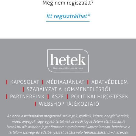
Még nem regisztrált?
Itt regisztrálhat
*
KAPCSOLAT
MÉDIAAJÁNLAT
ADATVÉDELEM
SZABÁLYZAT A KOMMENTELÉSRŐL
PARTNEREINK
ÁSZF
POLITIKAI HIRDETÉSEK
WEBSHOP TÁJÉKOZTATÓ
Az ezen a weboldalon megjelenő szövegek, grafikák, képek, hangfelvételek,
video anyagok vagy egyéb tartalmak szerzői jogvédelem alatt állnak. A
Hetek.hu Kft. minden jogot fenntart a tartalommal kapcsolatosan, beleértve a
tartalom szöveg- és adatbányászat céljára való felhasználását is – A szerzői