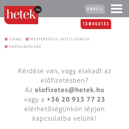
Profil
Támogatás
#
#
IZRAEL
MESTERSÉGES INTELLIGENCIA
#
ENERGIAVÁLSÁG
Kérdése van, vagy elakadt az
előfizetésben?
Az
elofizetes@hetek.hu
vagy a
+36 20 913 77 23
elérhetőségünkön lépjen
kapcsolatba velünk!