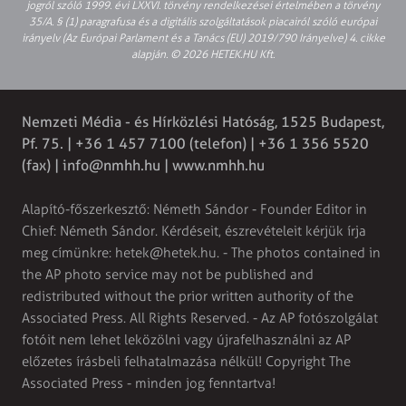
jogról szóló 1999. évi LXXVI. törvény rendelkezései értelmében a törvény
35/A. § (1) paragrafusa és a digitális szolgáltatások piacairól szóló európai
irányelv (Az Európai Parlament és a Tanács (EU) 2019/790 Irányelve) 4. cikke
alapján. © 2026 HETEK.HU Kft.
Nemzeti Média - és Hírközlési Hatóság, 1525 Budapest,
Pf. 75. | +36 1 457 7100 (telefon) | +36 1 356 5520
(fax) |
info@nmhh.hu
| www.nmhh.hu
Alapító-főszerkesztő: Németh Sándor - Founder Editor in
Chief: Németh Sándor. Kérdéseit, észrevételeit kérjük írja
meg címünkre:
hetek@hetek.hu
. - The photos contained in
the AP photo service may not be published and
redistributed without the prior written authority of the
Associated Press. All Rights Reserved. - Az AP fotószolgálat
fotóit nem lehet leközölni vagy újrafelhasználni az AP
előzetes írásbeli felhatalmazása nélkül! Copyright The
Associated Press - minden jog fenntartva!