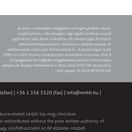
Az ezen a weboldalon megjelenő szövegek, grafikák, képek,
hangfelvételek, video anyagok vagy egyéb tartalmak szerzői
jogvédelem alatt állnak. A Hetek.hu Kft. minden jogot fenntart a
tartalommal kapcsolatosan, beleértve a tartalom szöveg- és
adatbányászat céljára való felhasználását is – A szerzői jogról szóló
1999. évi LXXVI. törvény rendelkezései értelmében a törvény 35/A. §
(1) paragrafusa és a digitális szolgáltatások piacairól szóló európai
irányelv (Az Európai Parlament és a Tanács (EU) 2019/790 Irányelve) 4.
cikke alapján. © 2026 HETEK.HU Kft.
lefon) | +36 1 356 5520 (fax) |
info@nmhh.hu
|
észrevételeit kérjük írja meg címünkre:
 redistributed without the prior written authority of
vagy újrafelhasználni az AP előzetes írásbeli