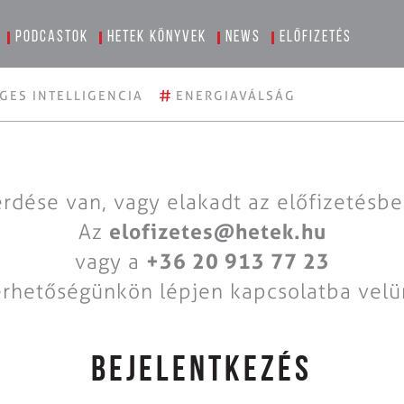
Podcastok
Hetek könyvek
News
Előfizetés
#
GES INTELLIGENCIA
ENERGIAVÁLSÁG
rdése van, vagy elakadt az előfizetésb
Az
elofizetes@hetek.hu
vagy a
+36 20 913 77 23
érhetőségünkön lépjen kapcsolatba velü
BEJELENTKEZÉS