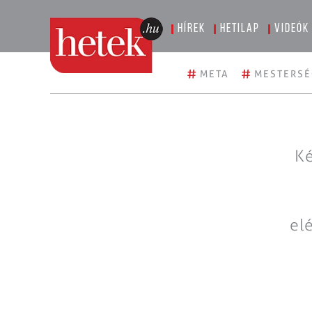
Hírek
Hetilap
Videók
#
#
META
MESTERSÉ
Ké
el