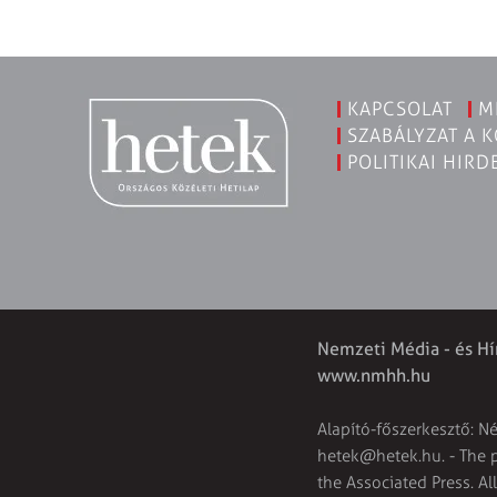
KAPCSOLAT
M
SZABÁLYZAT A 
POLITIKAI HIRD
Nemzeti Média - és Hí
www.nmhh.hu
Alapító-főszerkesztő: N
hetek@hetek.hu
. - The
the Associated Press. Al