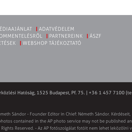
ÉDIAAJÁNLAT
ADATVÉDELEM
KOMMENTELÉSRŐL
PARTNEREINK
ÁSZF
ETÉSEK
WEBSHOP TÁJÉKOZTATÓ
rközlési Hatóság, 1525 Budapest, Pf. 75. | +36 1 457 7100 (te
émeth Sándor - Founder Editor in Chief: Németh Sándor. Kérdéseit, 
 photos contained in the AP photo service may not be published and
l Rights Reserved. - Az AP fotószolgálat fotóit nem lehet leközölni 