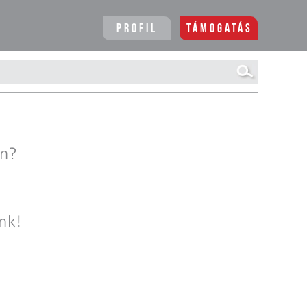
Profil
Támogatás
en?
nk!