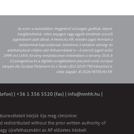
Az ezen a weboldalon megjelenő szövegek, grafikák, képek,
hangfelvételek, video anyagok vagy egyéb tartalmak szerzői
jogvédelem alatt állnak. A Hetek.hu Kft. minden jogot fenntart a
tartalommal kapcsolatosan, beleértve a tartalom szöveg- és
adatbányászat céljára való felhasználását is – A szerzői jogról szóló
1999. évi LXXVI. törvény rendelkezései értelmében a törvény 35/A. §
(1) paragrafusa és a digitális szolgáltatások piacairól szóló európai
irányelv (Az Európai Parlament és a Tanács (EU) 2019/790 Irányelve) 4.
cikke alapján. © 2026 HETEK.HU Kft.
lefon) | +36 1 356 5520 (fax) |
info@nmhh.hu
|
észrevételeit kérjük írja meg címünkre:
 redistributed without the prior written authority of
vagy újrafelhasználni az AP előzetes írásbeli