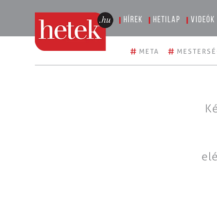
Hírek
Hetilap
Videók
#
#
META
MESTERSÉ
Ké
el