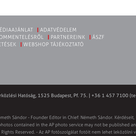
ÉDIAAJÁNLAT
ADATVÉDELEM
KOMMENTELÉSRŐL
PARTNEREINK
ÁSZF
ETÉSEK
WEBSHOP TÁJÉKOZTATÓ
rközlési Hatóság, 1525 Budapest, Pf. 75. | +36 1 457 7100 (te
émeth Sándor - Founder Editor in Chief: Németh Sándor. Kérdéseit, 
 photos contained in the AP photo service may not be published and
l Rights Reserved. - Az AP fotószolgálat fotóit nem lehet leközölni 