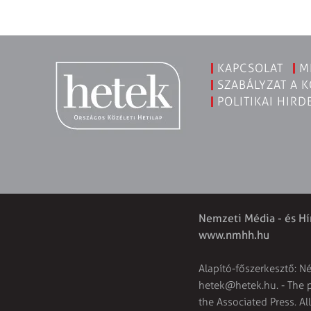
KAPCSOLAT
M
SZABÁLYZAT A 
POLITIKAI HIRD
Nemzeti Média - és Hí
www.nmhh.hu
Alapító-főszerkesztő: N
hetek@hetek.hu
. - The
the Associated Press. Al