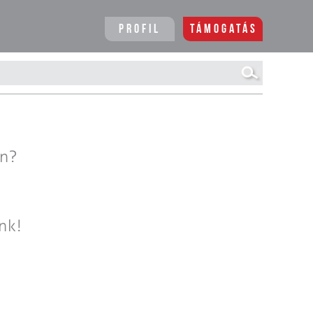
Profil
Támogatás
en?
nk!