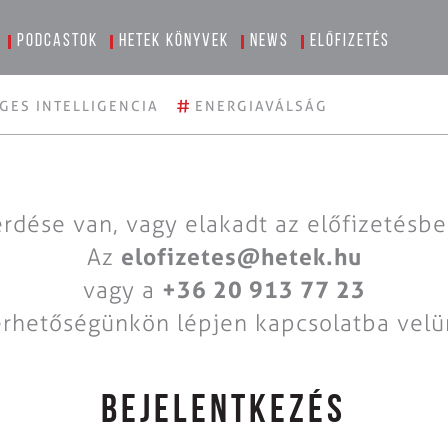
Podcastok
Hetek könyvek
News
Előfizetés
#
GES INTELLIGENCIA
ENERGIAVÁLSÁG
rdése van, vagy elakadt az előfizetésb
Az
elofizetes@hetek.hu
vagy a
+36 20 913 77 23
érhetőségünkön lépjen kapcsolatba velü
BEJELENTKEZÉS