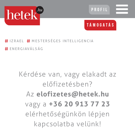
Profil
Támogatás
#
#
IZRAEL
MESTERSÉGES INTELLIGENCIA
#
ENERGIAVÁLSÁG
Kérdése van, vagy elakadt az
előfizetésben?
Az
elofizetes@hetek.hu
vagy a
+36 20 913 77 23
elérhetőségünkön lépjen
kapcsolatba velünk!