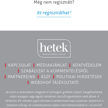
Még nem regisztrált?
Itt regisztrálhat
*
KAPCSOLAT
MÉDIAAJÁNLAT
ADATVÉDELEM
SZABÁLYZAT A KOMMENTELÉSRŐL
PARTNEREINK
ÁSZF
POLITIKAI HIRDETÉSEK
WEBSHOP TÁJÉKOZTATÓ
Az ezen a weboldalon megjelenő szövegek, grafikák, képek, hangfelvételek,
video anyagok vagy egyéb tartalmak szerzői jogvédelem alatt állnak. A
Hetek.hu Kft. minden jogot fenntart a tartalommal kapcsolatosan, beleértve a
tartalom szöveg- és adatbányászat céljára való felhasználását is – A szerzői