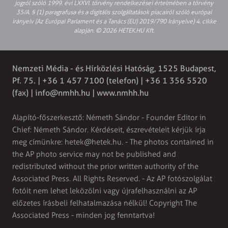
jogról szóló 1999. évi LXXVI. törvény rendelkezései értelmében a törvény
35/A. § (1) paragrafusa és a digitális szolgáltatások piacairól szóló európai
irányelv (Az Európai Parlament és a Tanács (EU) 2019/790 Irányelve) 4. cikke
alapján. © 2026 HETEK.HU Kft.
Nemzeti Média - és Hírközlési Hatóság, 1525 Budapest,
Pf. 75. | +36 1 457 7100 (telefon) | +36 1 356 5520
(fax) |
info@nmhh.hu
| www.nmhh.hu
Alapító-főszerkesztő: Németh Sándor - Founder Editor in
Chief: Németh Sándor. Kérdéseit, észrevételeit kérjük írja
meg címünkre:
hetek@hetek.hu
. - The photos contained in
the AP photo service may not be published and
redistributed without the prior written authority of the
Associated Press. All Rights Reserved. - Az AP fotószolgálat
fotóit nem lehet leközölni vagy újrafelhasználni az AP
előzetes írásbeli felhatalmazása nélkül! Copyright The
Associated Press - minden jog fenntartva!