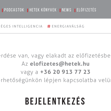
Podcastok
Hetek könyvek
News
Előfizetés
#
ÉGES INTELLIGENCIA
ENERGIAVÁLSÁG
rdése van, vagy elakadt az előfizetésb
Az
elofizetes@hetek.hu
vagy a
+36 20 913 77 23
érhetőségünkön lépjen kapcsolatba velü
BEJELENTKEZÉS