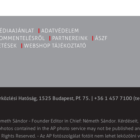
ÉDIAAJÁNLAT
ADATVÉDELEM
KOMMENTELÉSRŐL
PARTNEREINK
ÁSZF
ETÉSEK
WEBSHOP TÁJÉKOZTATÓ
rközlési Hatóság, 1525 Budapest, Pf. 75. | +36 1 457 7100 (te
émeth Sándor - Founder Editor in Chief: Németh Sándor. Kérdéseit, 
 photos contained in the AP photo service may not be published and
l Rights Reserved. - Az AP fotószolgálat fotóit nem lehet leközölni 