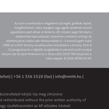
Az ezen a weboldalon megjelenő szövegek, grafikák, képek,
hangfelvételek, video anyagok vagy egyéb tartalmak szerzői
jogvédelem alatt állnak. A Hetek.hu Kft. minden jogot fenntart a
tartalommal kapcsolatosan, beleértve a tartalom szöveg- és
adatbányászat céljára való felhasználását is – A szerzői jogról szóló
1999. évi LXXVI. törvény rendelkezései értelmében a törvény 35/A. §
(1) paragrafusa és a digitális szolgáltatások piacairól szóló európai
irányelv (Az Európai Parlament és a Tanács (EU) 2019/790 Irányelve) 4.
cikke alapján. © 2026 HETEK.HU Kft.
lefon) | +36 1 356 5520 (fax) |
info@nmhh.hu
|
észrevételeit kérjük írja meg címünkre:
 redistributed without the prior written authority of
vagy újrafelhasználni az AP előzetes írásbeli