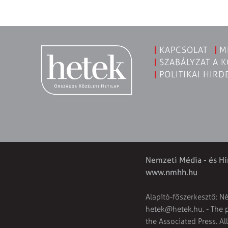
KAPCSOLAT
M
SZABÁLYZAT A 
POLITIKAI HIRD
Nemzeti Média - és Hí
www.nmhh.hu
Alapító-főszerkesztő: N
hetek@hetek.hu
. - The
the Associated Press. Al