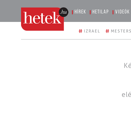
Hírek
Hetilap
Videók
#
#
IZRAEL
MESTERS
Ké
el