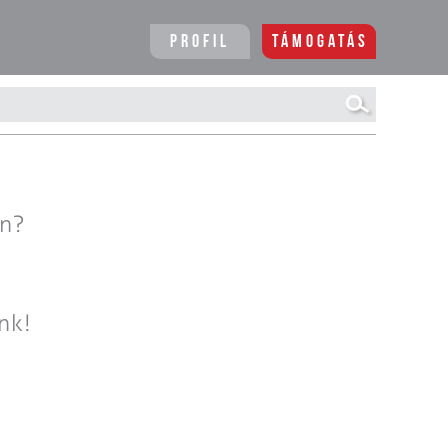
Profil
Támogatás
en?
nk!