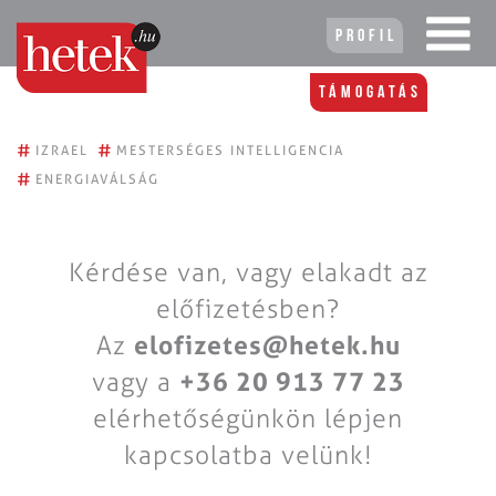
Profil
Támogatás
#
#
IZRAEL
MESTERSÉGES INTELLIGENCIA
#
ENERGIAVÁLSÁG
Kérdése van, vagy elakadt az
előfizetésben?
Az
elofizetes@hetek.hu
vagy a
+36 20 913 77 23
elérhetőségünkön lépjen
kapcsolatba velünk!