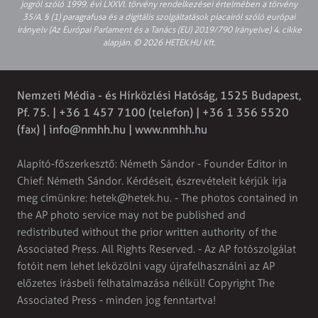
jogról szóló 1999. évi LXXVI. törvény rendelkezései értelmében a törvény
35/A. § (1) paragrafusa és a digitális szolgáltatások piacairól szóló európai
irányelv (Az Európai Parlament és a Tanács (EU) 2019/790 Irányelve) 4. cikke
alapján. © 2026 HETEK.HU Kft.
Nemzeti Média - és Hírközlési Hatóság, 1525 Budapest,
Pf. 75. | +36 1 457 7100 (telefon) | +36 1 356 5520
(fax) |
info@nmhh.hu
| www.nmhh.hu
Alapító-főszerkesztő: Németh Sándor - Founder Editor in
Chief: Németh Sándor. Kérdéseit, észrevételeit kérjük írja
meg címünkre:
hetek@hetek.hu
. - The photos contained in
the AP photo service may not be published and
redistributed without the prior written authority of the
Associated Press. All Rights Reserved. - Az AP fotószolgálat
fotóit nem lehet leközölni vagy újrafelhasználni az AP
előzetes írásbeli felhatalmazása nélkül! Copyright The
Associated Press - minden jog fenntartva!