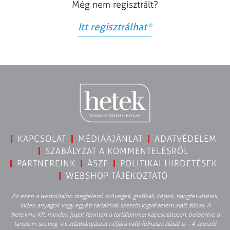
Még nem regisztrált?
Itt regisztrálhat
*
KAPCSOLAT
MÉDIAAJÁNLAT
ADATVÉDELEM
SZABÁLYZAT A KOMMENTELÉSRŐL
PARTNEREINK
ÁSZF
POLITIKAI HIRDETÉSEK
WEBSHOP TÁJÉKOZTATÓ
Az ezen a weboldalon megjelenő szövegek, grafikák, képek, hangfelvételek,
video anyagok vagy egyéb tartalmak szerzői jogvédelem alatt állnak. A
Hetek.hu Kft. minden jogot fenntart a tartalommal kapcsolatosan, beleértve a
tartalom szöveg- és adatbányászat céljára való felhasználását is – A szerzői