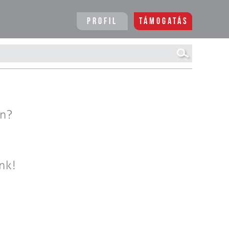
Profil
Támogatás
en?
nk!