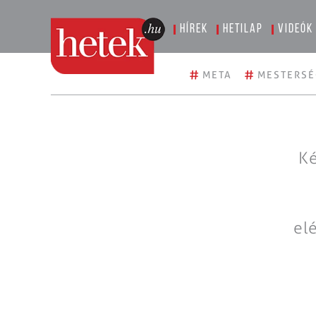
Hírek
Hetilap
Videók
#
#
META
MESTERSÉ
Ké
el