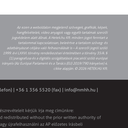
Az ezen a weboldalon megjelenő szövegek, grafikák, képek,
hangfelvételek, video anyagok vagy egyéb tartalmak szerzői
jogvédelem alatt állnak. A Hetek.hu Kft. minden jogot fenntart a
tartalommal kapcsolatosan, beleértve a tartalom szöveg- és
adatbányászat céljára való felhasználását is – A szerzői jogról szóló
1999. évi LXXVI. törvény rendelkezései értelmében a törvény 35/A. §
(1) paragrafusa és a digitális szolgáltatások piacairól szóló európai
irányelv (Az Európai Parlament és a Tanács (EU) 2019/790 Irányelve) 4.
cikke alapján. © 2026 HETEK.HU Kft.
lefon) | +36 1 356 5520 (fax) |
info@nmhh.hu
|
észrevételeit kérjük írja meg címünkre:
 redistributed without the prior written authority of
vagy újrafelhasználni az AP előzetes írásbeli