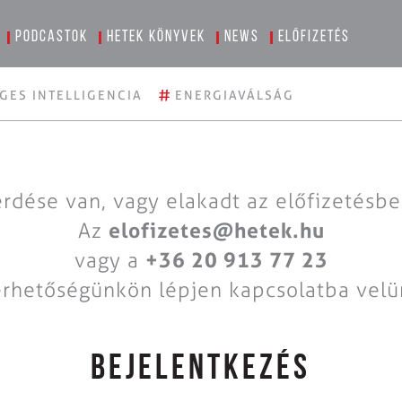
Podcastok
Hetek könyvek
News
Előfizetés
#
GES INTELLIGENCIA
ENERGIAVÁLSÁG
rdése van, vagy elakadt az előfizetésb
Az
elofizetes@hetek.hu
vagy a
+36 20 913 77 23
érhetőségünkön lépjen kapcsolatba velü
BEJELENTKEZÉS