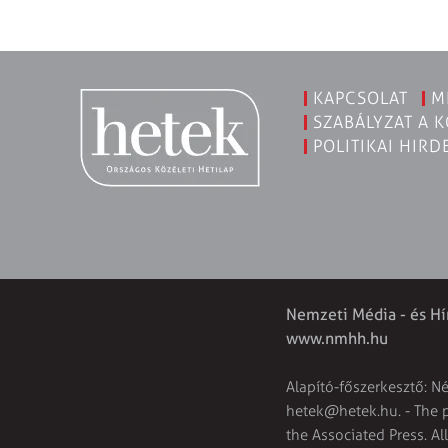
KAPCSOLAT
M
SZABÁLYZAT A 
POLITIKAI HIRD
Nemzeti Média - és Hí
www.nmhh.hu
Alapító-főszerkesztő: N
hetek@hetek.hu
. - The
the Associated Press. Al