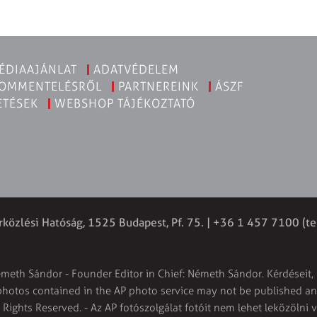
ÉDIAAJÁNLAT
ADATVÉDELEM
KOMMENTELÉSRŐL
PARTNEREINK
ÁSZF
ETÉSEK
WEBSHOP TÁJÉKOZTATÓ
rközlési Hatóság, 1525 Budapest, Pf. 75. | +36 1 457 7100 (te
émeth Sándor - Founder Editor in Chief: Németh Sándor. Kérdéseit, 
 photos contained in the AP photo service may not be published and
l Rights Reserved. - Az AP fotószolgálat fotóit nem lehet leközölni 