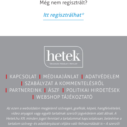
Még nem regisztrált?
Itt regisztrálhat
*
KAPCSOLAT
MÉDIAAJÁNLAT
ADATVÉDELEM
SZABÁLYZAT A KOMMENTELÉSRŐL
PARTNEREINK
ÁSZF
POLITIKAI HIRDETÉSEK
WEBSHOP TÁJÉKOZTATÓ
Az ezen a weboldalon megjelenő szövegek, grafikák, képek, hangfelvételek,
video anyagok vagy egyéb tartalmak szerzői jogvédelem alatt állnak. A
Hetek.hu Kft. minden jogot fenntart a tartalommal kapcsolatosan, beleértve a
tartalom szöveg- és adatbányászat céljára való felhasználását is – A szerzői