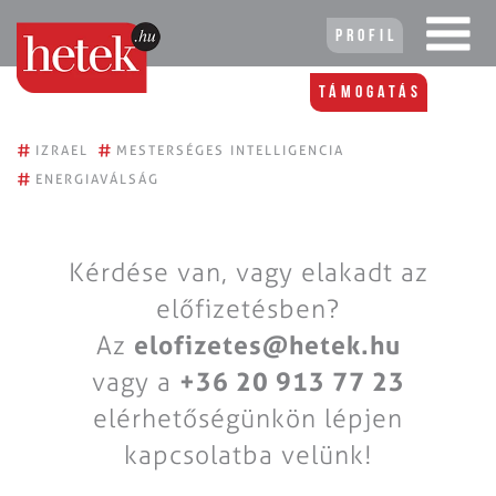
Profil
Támogatás
#
#
IZRAEL
MESTERSÉGES INTELLIGENCIA
#
ENERGIAVÁLSÁG
Kérdése van, vagy elakadt az
előfizetésben?
Az
elofizetes@hetek.hu
vagy a
+36 20 913 77 23
elérhetőségünkön lépjen
kapcsolatba velünk!