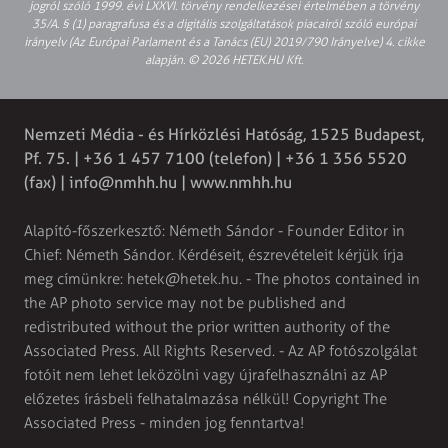
jogról szóló 1999. évi LXXVI. törvény rendelkezései értelmében a törvény
35/A. § (1) paragrafusa és a digitális szolgáltatások piacairól szóló európai
irányelv (Az Európai Parlament és a Tanács (EU) 2019/790 Irányelve) 4. cikke
alapján. © 2026 HETEK.HU Kft.
Nemzeti Média - és Hírközlési Hatóság, 1525 Budapest,
Pf. 75. | +36 1 457 7100 (telefon) | +36 1 356 5520
(fax) |
info@nmhh.hu
| www.nmhh.hu
Alapító-főszerkesztő: Németh Sándor - Founder Editor in
Chief: Németh Sándor. Kérdéseit, észrevételeit kérjük írja
meg címünkre:
hetek@hetek.hu
. - The photos contained in
the AP photo service may not be published and
redistributed without the prior written authority of the
Associated Press. All Rights Reserved. - Az AP fotószolgálat
fotóit nem lehet leközölni vagy újrafelhasználni az AP
előzetes írásbeli felhatalmazása nélkül! Copyright The
Associated Press - minden jog fenntartva!