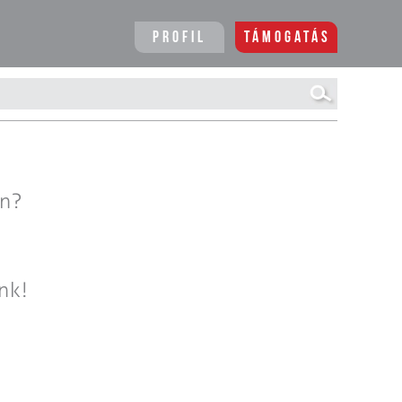
Profil
Támogatás
en?
nk!