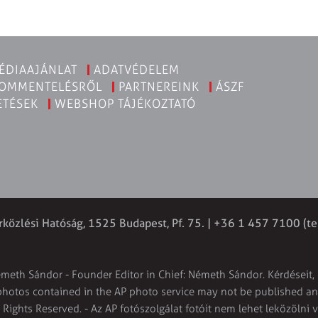
ÉDIAAJÁNLAT
ADATVÉDELEM
KOMMENTELÉSRŐL
PARTNEREINK
ÁSZF
ETÉSEK
WEBSHOP TÁJÉKOZTATÓ
rközlési Hatóság, 1525 Budapest, Pf. 75. | +36 1 457 7100 (te
émeth Sándor - Founder Editor in Chief: Németh Sándor. Kérdéseit, 
 photos contained in the AP photo service may not be published and
l Rights Reserved. - Az AP fotószolgálat fotóit nem lehet leközölni 