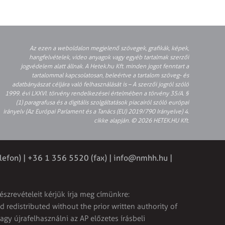
Az ezen a weboldalon megjelenő szövegek, grafikák, képek,
hangfelvételek, video anyagok vagy egyéb tartalmak szerzői
jogvédelem alatt állnak. A Hetek.hu Kft. minden jogot fenntart a
tartalommal kapcsolatosan, beleértve a tartalom szöveg- és
adatbányászat céljára való felhasználását is – A szerzői jogról szóló
1999. évi LXXVI. törvény rendelkezései értelmében a törvény 35/A. §
(1) paragrafusa és a digitális szolgáltatások piacairól szóló európai
irányelv (Az Európai Parlament és a Tanács (EU) 2019/790 Irányelve) 4.
cikke alapján. © 2026 HETEK.HU Kft.
lefon) | +36 1 356 5520 (fax) |
info@nmhh.hu
|
észrevételeit kérjük írja meg címünkre:
 redistributed without the prior written authority of
vagy újrafelhasználni az AP előzetes írásbeli