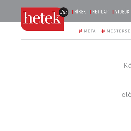
Hírek
Hetilap
Videók
#
#
META
MESTERSÉ
Ké
el