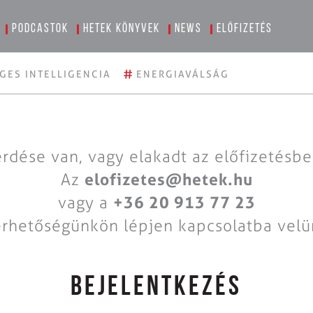
Podcastok
Hetek könyvek
News
Előfizetés
#
GES INTELLIGENCIA
ENERGIAVÁLSÁG
rdése van, vagy elakadt az előfizetésb
Az
elofizetes@hetek.hu
vagy a
+36 20 913 77 23
érhetőségünkön lépjen kapcsolatba velü
BEJELENTKEZÉS