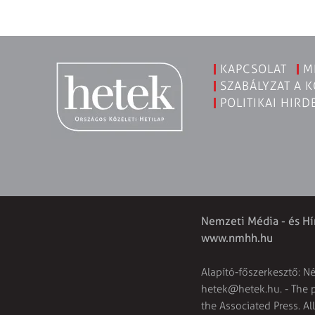
KAPCSOLAT
M
SZABÁLYZAT A 
POLITIKAI HIRD
Nemzeti Média - és Hí
www.nmhh.hu
Alapító-főszerkesztő: N
hetek@hetek.hu
. - The
the Associated Press. Al