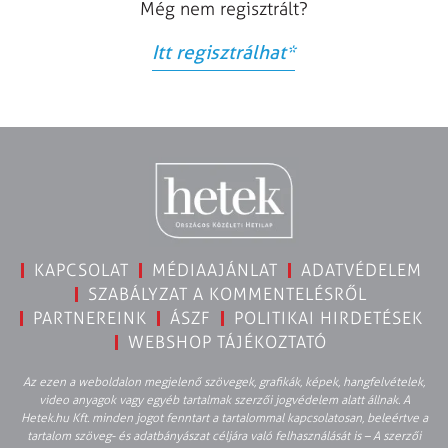
Még nem regisztrált?
Itt regisztrálhat
*
KAPCSOLAT
MÉDIAAJÁNLAT
ADATVÉDELEM
SZABÁLYZAT A KOMMENTELÉSRŐL
PARTNEREINK
ÁSZF
POLITIKAI HIRDETÉSEK
WEBSHOP TÁJÉKOZTATÓ
Az ezen a weboldalon megjelenő szövegek, grafikák, képek, hangfelvételek,
video anyagok vagy egyéb tartalmak szerzői jogvédelem alatt állnak. A
Hetek.hu Kft. minden jogot fenntart a tartalommal kapcsolatosan, beleértve a
tartalom szöveg- és adatbányászat céljára való felhasználását is – A szerzői