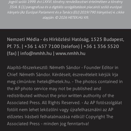
jogról szóló 1999. évi LXXVI. törvény rendelkezései értelmében a törvény
35/A. § (1) paragrafusa és a digitális szolgáltatások piacairól szóló európai
irányelv (Az Európai Parlament és a Tanács (EU) 2019/790 Irányelve) 4. cikke
alapján. © 2026 HETEK.HU Kft.
Nemzeti Média - és Hírközlési Hatóság, 1525 Budapest,
Pf. 75. | +36 1 457 7100 (telefon) | +36 1 356 5520
(fax) |
info@nmhh.hu
| www.nmhh.hu
Alapító-főszerkesztő: Németh Sándor - Founder Editor in
Chief: Németh Sándor. Kérdéseit, észrevételeit kérjük írja
meg címünkre:
hetek@hetek.hu
. - The photos contained in
the AP photo service may not be published and
redistributed without the prior written authority of the
Associated Press. All Rights Reserved. - Az AP fotószolgálat
fotóit nem lehet leközölni vagy újrafelhasználni az AP
előzetes írásbeli felhatalmazása nélkül! Copyright The
Associated Press - minden jog fenntartva!