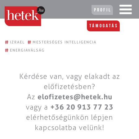
Profil
Támogatás
#
#
IZRAEL
MESTERSÉGES INTELLIGENCIA
#
ENERGIAVÁLSÁG
Kérdése van, vagy elakadt az
előfizetésben?
Az
elofizetes@hetek.hu
vagy a
+36 20 913 77 23
elérhetőségünkön lépjen
kapcsolatba velünk!