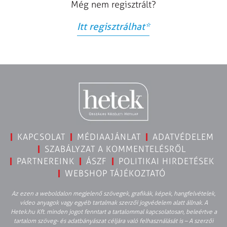
Még nem regisztrált?
Itt regisztrálhat
*
KAPCSOLAT
MÉDIAAJÁNLAT
ADATVÉDELEM
SZABÁLYZAT A KOMMENTELÉSRŐL
PARTNEREINK
ÁSZF
POLITIKAI HIRDETÉSEK
WEBSHOP TÁJÉKOZTATÓ
Az ezen a weboldalon megjelenő szövegek, grafikák, képek, hangfelvételek,
video anyagok vagy egyéb tartalmak szerzői jogvédelem alatt állnak. A
Hetek.hu Kft. minden jogot fenntart a tartalommal kapcsolatosan, beleértve a
tartalom szöveg- és adatbányászat céljára való felhasználását is – A szerzői