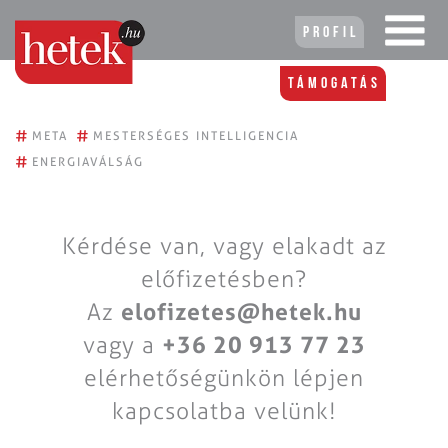
Profil
Támogatás
#
#
META
MESTERSÉGES INTELLIGENCIA
#
ENERGIAVÁLSÁG
Kérdése van, vagy elakadt az
előfizetésben?
Az
elofizetes@hetek.hu
vagy a
+36 20 913 77 23
elérhetőségünkön lépjen
kapcsolatba velünk!