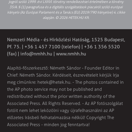
jogról szóló 1999. évi LXXVI. törvény rendelkezései értelmében a törvény
35/A. § (1) paragrafusa és a digitális szolgáltatások piacairól szóló európai
irányelv (Az Európai Parlament és a Tanács (EU) 2019/790 Irányelve) 4. cikke
alapján. © 2026 HETEK.HU Kft.
Nemzeti Média - és Hírközlési Hatóság, 1525 Budapest,
Pf. 75. | +36 1 457 7100 (telefon) | +36 1 356 5520
(fax) |
info@nmhh.hu
| www.nmhh.hu
Alapító-főszerkesztő: Németh Sándor - Founder Editor in
Chief: Németh Sándor. Kérdéseit, észrevételeit kérjük írja
meg címünkre:
hetek@hetek.hu
. - The photos contained in
the AP photo service may not be published and
redistributed without the prior written authority of the
Associated Press. All Rights Reserved. - Az AP fotószolgálat
fotóit nem lehet leközölni vagy újrafelhasználni az AP
előzetes írásbeli felhatalmazása nélkül! Copyright The
Associated Press - minden jog fenntartva!