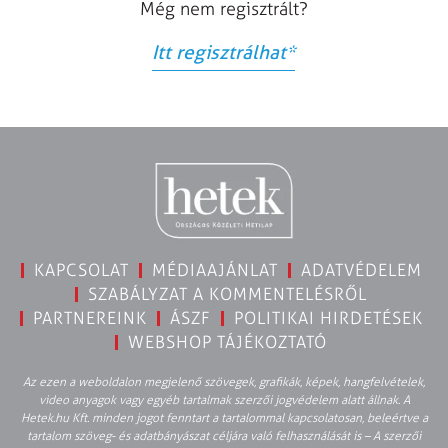
Még nem regisztrált?
Itt regisztrálhat
*
KAPCSOLAT
MÉDIAAJÁNLAT
ADATVÉDELEM
SZABÁLYZAT A KOMMENTELÉSRŐL
PARTNEREINK
ÁSZF
POLITIKAI HIRDETÉSEK
WEBSHOP TÁJÉKOZTATÓ
Az ezen a weboldalon megjelenő szövegek, grafikák, képek, hangfelvételek,
video anyagok vagy egyéb tartalmak szerzői jogvédelem alatt állnak. A
Hetek.hu Kft. minden jogot fenntart a tartalommal kapcsolatosan, beleértve a
tartalom szöveg- és adatbányászat céljára való felhasználását is – A szerzői