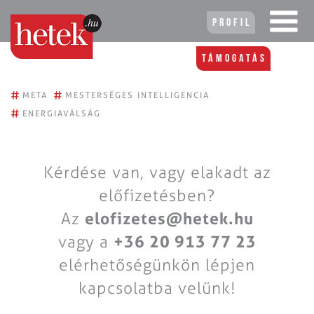
Profil
Támogatás
#
#
META
MESTERSÉGES INTELLIGENCIA
#
ENERGIAVÁLSÁG
Kérdése van, vagy elakadt az
előfizetésben?
Az
elofizetes@hetek.hu
vagy a
+36 20 913 77 23
elérhetőségünkön lépjen
kapcsolatba velünk!