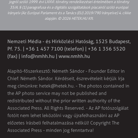
jogról szóló 1999. évi LXXVI. törvény rendelkezései értelmében a törvény
35/A. § (1) paragrafusa és a digitális szolgáltatások piacairól szóló európai
irányelv (Az Európai Parlament és a Tanács (EU) 2019/790 Irányelve) 4. cikke
alapján. © 2026 HETEK.HU Kft.
Nemzeti Média - és Hírközlési Hatóság, 1525 Budapest,
Pf. 75. | +36 1 457 7100 (telefon) | +36 1 356 5520
(fax) |
info@nmhh.hu
| www.nmhh.hu
Alapító-főszerkesztő: Németh Sándor - Founder Editor in
Chief: Németh Sándor. Kérdéseit, észrevételeit kérjük írja
meg címünkre:
hetek@hetek.hu
. - The photos contained in
the AP photo service may not be published and
redistributed without the prior written authority of the
Associated Press. All Rights Reserved. - Az AP fotószolgálat
fotóit nem lehet leközölni vagy újrafelhasználni az AP
előzetes írásbeli felhatalmazása nélkül! Copyright The
Associated Press - minden jog fenntartva!