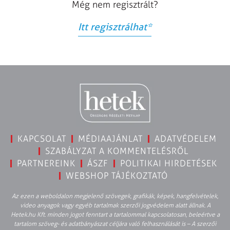
Még nem regisztrált?
Itt regisztrálhat
*
KAPCSOLAT
MÉDIAAJÁNLAT
ADATVÉDELEM
SZABÁLYZAT A KOMMENTELÉSRŐL
PARTNEREINK
ÁSZF
POLITIKAI HIRDETÉSEK
WEBSHOP TÁJÉKOZTATÓ
Az ezen a weboldalon megjelenő szövegek, grafikák, képek, hangfelvételek,
video anyagok vagy egyéb tartalmak szerzői jogvédelem alatt állnak. A
Hetek.hu Kft. minden jogot fenntart a tartalommal kapcsolatosan, beleértve a
tartalom szöveg- és adatbányászat céljára való felhasználását is – A szerzői