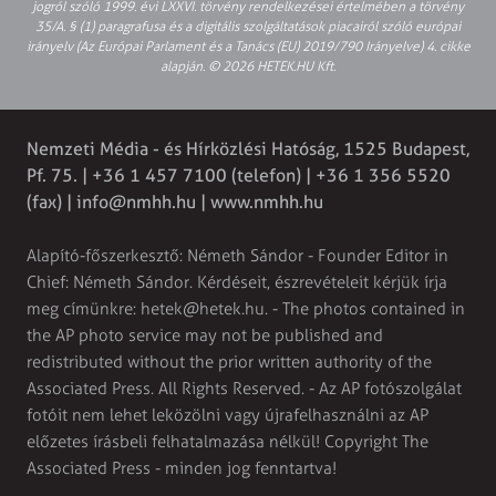
jogról szóló 1999. évi LXXVI. törvény rendelkezései értelmében a törvény
35/A. § (1) paragrafusa és a digitális szolgáltatások piacairól szóló európai
irányelv (Az Európai Parlament és a Tanács (EU) 2019/790 Irányelve) 4. cikke
alapján. © 2026 HETEK.HU Kft.
Nemzeti Média - és Hírközlési Hatóság, 1525 Budapest,
Pf. 75. | +36 1 457 7100 (telefon) | +36 1 356 5520
(fax) |
info@nmhh.hu
| www.nmhh.hu
Alapító-főszerkesztő: Németh Sándor - Founder Editor in
Chief: Németh Sándor. Kérdéseit, észrevételeit kérjük írja
meg címünkre:
hetek@hetek.hu
. - The photos contained in
the AP photo service may not be published and
redistributed without the prior written authority of the
Associated Press. All Rights Reserved. - Az AP fotószolgálat
fotóit nem lehet leközölni vagy újrafelhasználni az AP
előzetes írásbeli felhatalmazása nélkül! Copyright The
Associated Press - minden jog fenntartva!