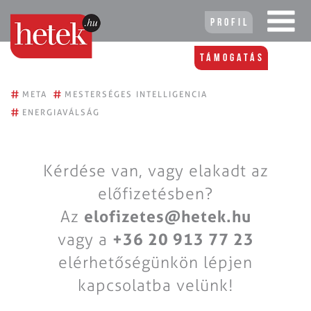
Profil
Támogatás
#
#
META
MESTERSÉGES INTELLIGENCIA
#
ENERGIAVÁLSÁG
Kérdése van, vagy elakadt az
előfizetésben?
Az
elofizetes@hetek.hu
vagy a
+36 20 913 77 23
elérhetőségünkön lépjen
kapcsolatba velünk!