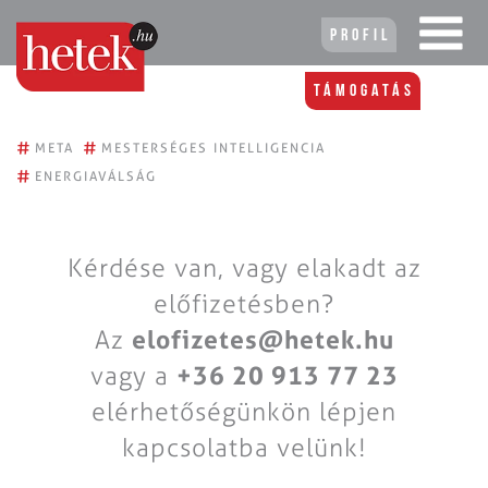
Profil
Támogatás
#
#
META
MESTERSÉGES INTELLIGENCIA
#
ENERGIAVÁLSÁG
Kérdése van, vagy elakadt az
előfizetésben?
Az
elofizetes@hetek.hu
vagy a
+36 20 913 77 23
elérhetőségünkön lépjen
kapcsolatba velünk!