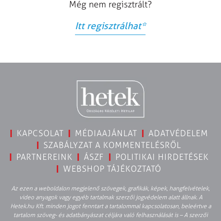
Még nem regisztrált?
Itt regisztrálhat
*
KAPCSOLAT
MÉDIAAJÁNLAT
ADATVÉDELEM
SZABÁLYZAT A KOMMENTELÉSRŐL
PARTNEREINK
ÁSZF
POLITIKAI HIRDETÉSEK
WEBSHOP TÁJÉKOZTATÓ
Az ezen a weboldalon megjelenő szövegek, grafikák, képek, hangfelvételek,
video anyagok vagy egyéb tartalmak szerzői jogvédelem alatt állnak. A
Hetek.hu Kft. minden jogot fenntart a tartalommal kapcsolatosan, beleértve a
tartalom szöveg- és adatbányászat céljára való felhasználását is – A szerzői