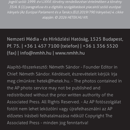
jogról szóló 1999. évi LXXVI. törvény rendelkezései értelmében a törvény
35/A. § (1) paragrafusa és a digitális szolgáltatások piacairól szóló európai
irányelv (Az Európai Parlament és a Tanács (EU) 2019/790 Irányelve) 4. cikke
alapján. © 2026 HETEK.HU Kft.
Nemzeti Média - és Hírközlési Hatóság, 1525 Budapest,
Pf. 75. | +36 1 457 7100 (telefon) | +36 1 356 5520
(fax) |
info@nmhh.hu
| www.nmhh.hu
Alapító-főszerkesztő: Németh Sándor - Founder Editor in
Chief: Németh Sándor. Kérdéseit, észrevételeit kérjük írja
meg címünkre:
hetek@hetek.hu
. - The photos contained in
the AP photo service may not be published and
redistributed without the prior written authority of the
Associated Press. All Rights Reserved. - Az AP fotószolgálat
fotóit nem lehet leközölni vagy újrafelhasználni az AP
előzetes írásbeli felhatalmazása nélkül! Copyright The
Associated Press - minden jog fenntartva!