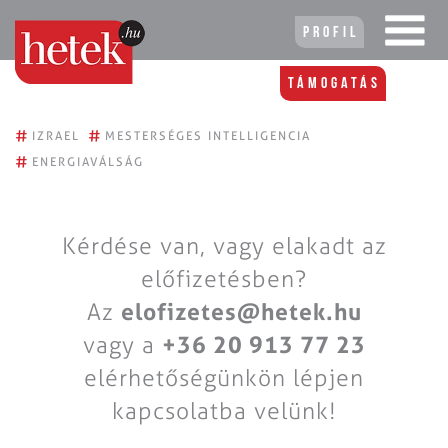
Profil
Támogatás
#
#
IZRAEL
MESTERSÉGES INTELLIGENCIA
#
ENERGIAVÁLSÁG
Kérdése van, vagy elakadt az
előfizetésben?
Az
elofizetes@hetek.hu
vagy a
+36 20 913 77 23
elérhetőségünkön lépjen
kapcsolatba velünk!