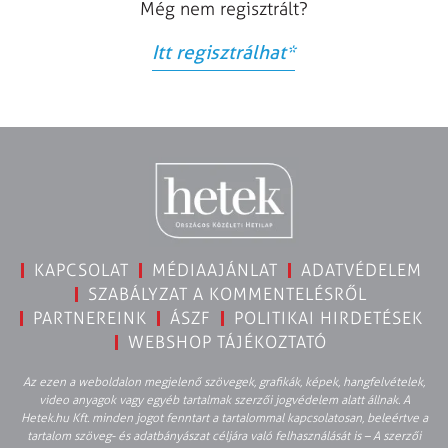
Még nem regisztrált?
Itt regisztrálhat
*
KAPCSOLAT
MÉDIAAJÁNLAT
ADATVÉDELEM
SZABÁLYZAT A KOMMENTELÉSRŐL
PARTNEREINK
ÁSZF
POLITIKAI HIRDETÉSEK
WEBSHOP TÁJÉKOZTATÓ
Az ezen a weboldalon megjelenő szövegek, grafikák, képek, hangfelvételek,
video anyagok vagy egyéb tartalmak szerzői jogvédelem alatt állnak. A
Hetek.hu Kft. minden jogot fenntart a tartalommal kapcsolatosan, beleértve a
tartalom szöveg- és adatbányászat céljára való felhasználását is – A szerzői