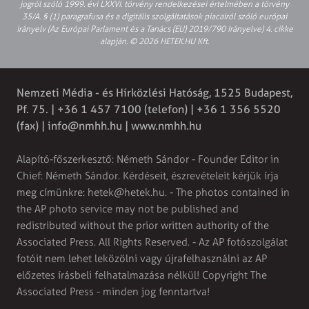
jogról szóló 1999. évi LXXVI. törvény rendelkezései értelmében a törvény
35/A. § (1) paragrafusa és a digitális szolgáltatások piacairól szóló európai
irányelv (Az Európai Parlament és a Tanács (EU) 2019/790 Irányelve) 4. cikke
alapján. © 2026 HETEK.HU Kft.
Nemzeti Média - és Hírközlési Hatóság, 1525 Budapest,
Pf. 75. | +36 1 457 7100 (telefon) | +36 1 356 5520
(fax) |
info@nmhh.hu
| www.nmhh.hu
Alapító-főszerkesztő: Németh Sándor - Founder Editor in
Chief: Németh Sándor. Kérdéseit, észrevételeit kérjük írja
meg címünkre:
hetek@hetek.hu
. - The photos contained in
the AP photo service may not be published and
redistributed without the prior written authority of the
Associated Press. All Rights Reserved. - Az AP fotószolgálat
fotóit nem lehet leközölni vagy újrafelhasználni az AP
előzetes írásbeli felhatalmazása nélkül! Copyright The
Associated Press - minden jog fenntartva!