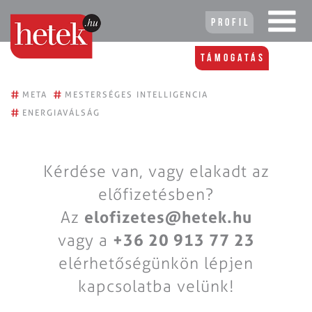
Profil
Támogatás
#
#
META
MESTERSÉGES INTELLIGENCIA
#
ENERGIAVÁLSÁG
Kérdése van, vagy elakadt az
előfizetésben?
Az
elofizetes@hetek.hu
vagy a
+36 20 913 77 23
elérhetőségünkön lépjen
kapcsolatba velünk!