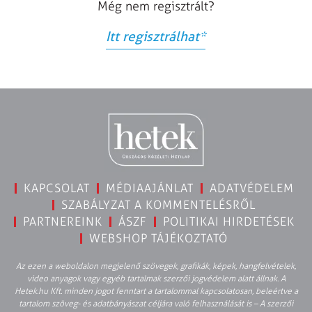
Még nem regisztrált?
Itt regisztrálhat
*
KAPCSOLAT
MÉDIAAJÁNLAT
ADATVÉDELEM
SZABÁLYZAT A KOMMENTELÉSRŐL
PARTNEREINK
ÁSZF
POLITIKAI HIRDETÉSEK
WEBSHOP TÁJÉKOZTATÓ
Az ezen a weboldalon megjelenő szövegek, grafikák, képek, hangfelvételek,
video anyagok vagy egyéb tartalmak szerzői jogvédelem alatt állnak. A
Hetek.hu Kft. minden jogot fenntart a tartalommal kapcsolatosan, beleértve a
tartalom szöveg- és adatbányászat céljára való felhasználását is – A szerzői