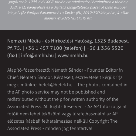
jogról szóló 1999. évi LXXVI. törvény rendelkezései értelmében a törvény
35/A. § (1) paragrafusa és a digitális szolgáltatások piacairól szóló európai
irányelv (Az Európai Parlament és a Tanács (EU) 2019/790 Irányelve) 4. cikke
alapján. © 2026 HETEK.HU Kft.
Nemzeti Média - és Hírközlési Hatóság, 1525 Budapest,
Pf. 75. | +36 1 457 7100 (telefon) | +36 1 356 5520
(fax) |
info@nmhh.hu
| www.nmhh.hu
Alapító-főszerkesztő: Németh Sándor - Founder Editor in
Chief: Németh Sándor. Kérdéseit, észrevételeit kérjük írja
meg címünkre:
hetek@hetek.hu
. - The photos contained in
the AP photo service may not be published and
redistributed without the prior written authority of the
Associated Press. All Rights Reserved. - Az AP fotószolgálat
fotóit nem lehet leközölni vagy újrafelhasználni az AP
előzetes írásbeli felhatalmazása nélkül! Copyright The
Associated Press - minden jog fenntartva!