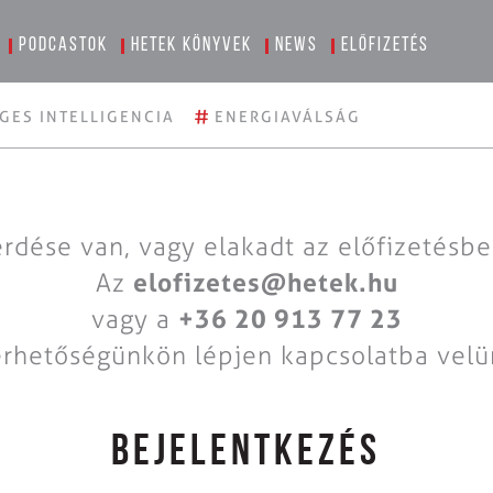
Podcastok
Hetek könyvek
News
Előfizetés
#
GES INTELLIGENCIA
ENERGIAVÁLSÁG
rdése van, vagy elakadt az előfizetésb
Az
elofizetes@hetek.hu
vagy a
+36 20 913 77 23
érhetőségünkön lépjen kapcsolatba velü
BEJELENTKEZÉS