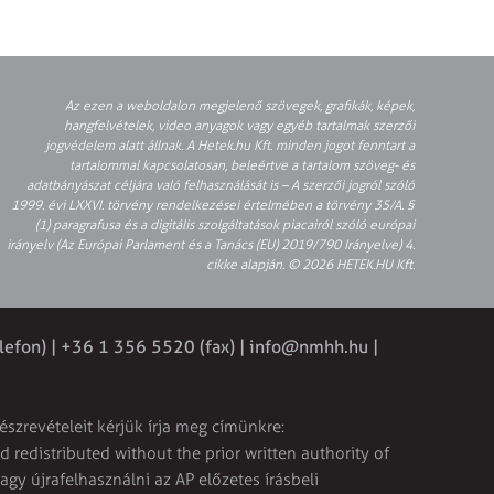
Az ezen a weboldalon megjelenő szövegek, grafikák, képek,
hangfelvételek, video anyagok vagy egyéb tartalmak szerzői
jogvédelem alatt állnak. A Hetek.hu Kft. minden jogot fenntart a
tartalommal kapcsolatosan, beleértve a tartalom szöveg- és
adatbányászat céljára való felhasználását is – A szerzői jogról szóló
1999. évi LXXVI. törvény rendelkezései értelmében a törvény 35/A. §
(1) paragrafusa és a digitális szolgáltatások piacairól szóló európai
irányelv (Az Európai Parlament és a Tanács (EU) 2019/790 Irányelve) 4.
cikke alapján. © 2026 HETEK.HU Kft.
lefon) | +36 1 356 5520 (fax) |
info@nmhh.hu
|
észrevételeit kérjük írja meg címünkre:
 redistributed without the prior written authority of
vagy újrafelhasználni az AP előzetes írásbeli