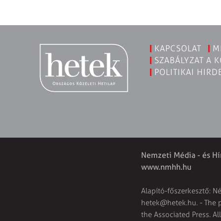
KAPCSOLAT
M
SZABÁLYZAT A 
POLITIKAI HIRD
Nemzeti Média - és Hí
www.nmhh.hu
Alapító-főszerkesztő: N
hetek@hetek.hu
. - The
the Associated Press. Al