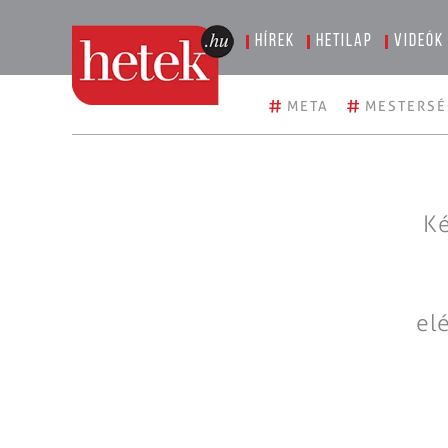
Hírek
Hetilap
Videók
#
#
META
MESTERSÉ
Ké
el