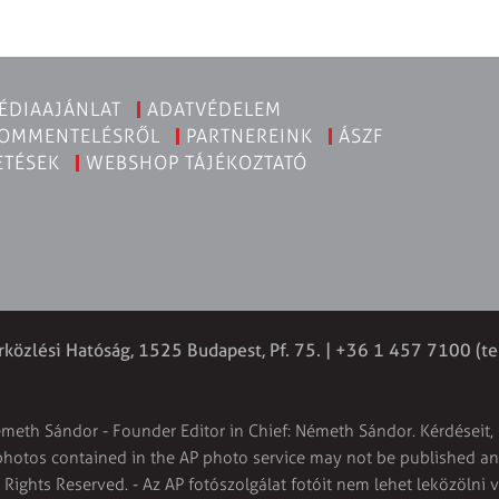
ÉDIAAJÁNLAT
ADATVÉDELEM
KOMMENTELÉSRŐL
PARTNEREINK
ÁSZF
ETÉSEK
WEBSHOP TÁJÉKOZTATÓ
rközlési Hatóság, 1525 Budapest, Pf. 75. | +36 1 457 7100 (te
émeth Sándor - Founder Editor in Chief: Németh Sándor. Kérdéseit, 
 photos contained in the AP photo service may not be published and
l Rights Reserved. - Az AP fotószolgálat fotóit nem lehet leközölni 