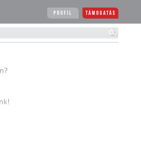
Profil
Támogatás
en?
nk!