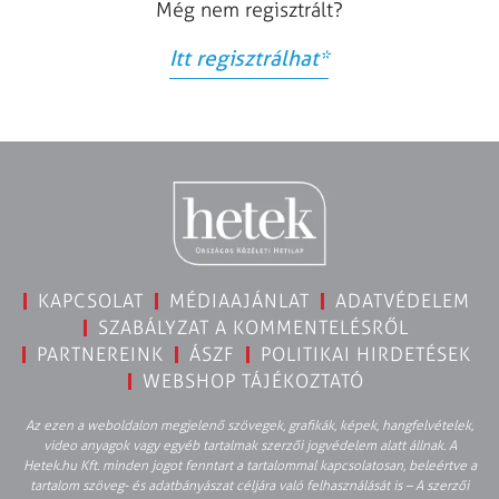
Még nem regisztrált?
Itt regisztrálhat
*
KAPCSOLAT
MÉDIAAJÁNLAT
ADATVÉDELEM
SZABÁLYZAT A KOMMENTELÉSRŐL
PARTNEREINK
ÁSZF
POLITIKAI HIRDETÉSEK
WEBSHOP TÁJÉKOZTATÓ
Az ezen a weboldalon megjelenő szövegek, grafikák, képek, hangfelvételek,
video anyagok vagy egyéb tartalmak szerzői jogvédelem alatt állnak. A
Hetek.hu Kft. minden jogot fenntart a tartalommal kapcsolatosan, beleértve a
tartalom szöveg- és adatbányászat céljára való felhasználását is – A szerzői