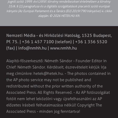
jogról szóló 1999. évi LXXVI. törvény rendelkezései értelmében a törvény
35/A. § (1) paragrafusa és a digitális szolgáltatások piacairól szóló európai
irányelv (Az Európai Parlament és a Tanács (EU) 2019/790 Irányelve) 4. cikke
alapján. © 2026 HETEK.HU Kft.
Nemzeti Média - és Hírközlési Hatóság, 1525 Budapest,
Pf. 75. | +36 1 457 7100 (telefon) | +36 1 356 5520
(fax) |
info@nmhh.hu
| www.nmhh.hu
Alapító-főszerkesztő: Németh Sándor - Founder Editor in
Chief: Németh Sándor. Kérdéseit, észrevételeit kérjük írja
meg címünkre:
hetek@hetek.hu
. - The photos contained in
the AP photo service may not be published and
redistributed without the prior written authority of the
Associated Press. All Rights Reserved. - Az AP fotószolgálat
fotóit nem lehet leközölni vagy újrafelhasználni az AP
előzetes írásbeli felhatalmazása nélkül! Copyright The
Associated Press - minden jog fenntartva!