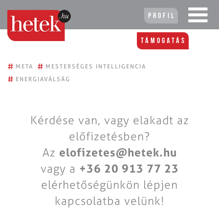
Profil
Támogatás
#
#
META
MESTERSÉGES INTELLIGENCIA
#
ENERGIAVÁLSÁG
Kérdése van, vagy elakadt az
előfizetésben?
Az
elofizetes@hetek.hu
vagy a
+36 20 913 77 23
elérhetőségünkön lépjen
kapcsolatba velünk!