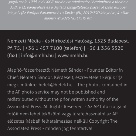
jogról szóló 1999. évi LXXVI. törvény rendelkezései értelmében a törvény
35/A. § (1) paragrafusa és a digitális szolgáltatások piacairól szóló európai
irányelv (Az Európai Parlament és a Tanács (EU) 2019/790 Irányelve) 4. cikke
alapján. © 2026 HETEK.HU Kft.
Nemzeti Média - és Hírközlési Hatóság, 1525 Budapest,
Pf. 75. | +36 1 457 7100 (telefon) | +36 1 356 5520
(fax) |
info@nmhh.hu
| www.nmhh.hu
Alapító-főszerkesztő: Németh Sándor - Founder Editor in
Chief: Németh Sándor. Kérdéseit, észrevételeit kérjük írja
meg címünkre:
hetek@hetek.hu
. - The photos contained in
the AP photo service may not be published and
redistributed without the prior written authority of the
Associated Press. All Rights Reserved. - Az AP fotószolgálat
fotóit nem lehet leközölni vagy újrafelhasználni az AP
előzetes írásbeli felhatalmazása nélkül! Copyright The
Associated Press - minden jog fenntartva!