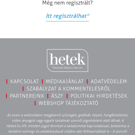
Még nem regisztrált?
Itt regisztrálhat
*
KAPCSOLAT
MÉDIAAJÁNLAT
ADATVÉDELEM
SZABÁLYZAT A KOMMENTELÉSRŐL
PARTNEREINK
ÁSZF
POLITIKAI HIRDETÉSEK
WEBSHOP TÁJÉKOZTATÓ
Az ezen a weboldalon megjelenő szövegek, grafikák, képek, hangfelvételek,
video anyagok vagy egyéb tartalmak szerzői jogvédelem alatt állnak. A
Hetek.hu Kft. minden jogot fenntart a tartalommal kapcsolatosan, beleértve a
tartalom szöveg- és adatbányászat céljára való felhasználását is – A szerzői