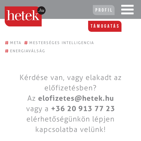
Profil
Támogatás
#
#
META
MESTERSÉGES INTELLIGENCIA
#
ENERGIAVÁLSÁG
Kérdése van, vagy elakadt az
előfizetésben?
Az
elofizetes@hetek.hu
vagy a
+36 20 913 77 23
elérhetőségünkön lépjen
kapcsolatba velünk!