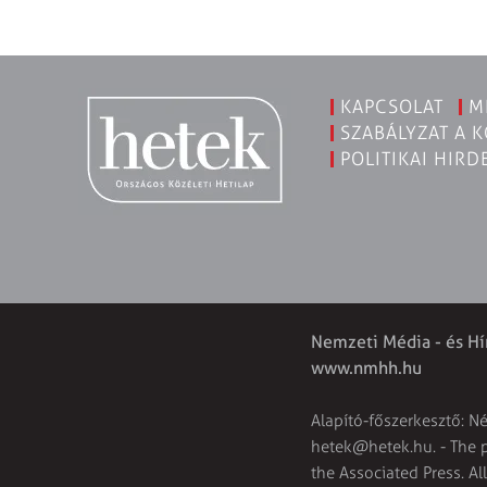
KAPCSOLAT
M
SZABÁLYZAT A 
POLITIKAI HIRD
Nemzeti Média - és Hí
www.nmhh.hu
Alapító-főszerkesztő: N
hetek@hetek.hu
. - The
the Associated Press. Al