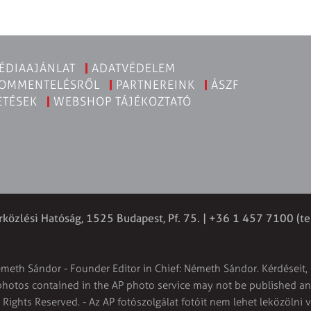
ÉDIAAJÁNLAT
ADATVÉDELEM
KOMMENTELÉSRŐL
PARTNEREINK
ÁSZF
ETÉSEK
WEBSHOP TÁJÉKOZTATÓ
rközlési Hatóság, 1525 Budapest, Pf. 75. | +36 1 457 7100 (te
émeth Sándor - Founder Editor in Chief: Németh Sándor. Kérdéseit, 
 photos contained in the AP photo service may not be published and
l Rights Reserved. - Az AP fotószolgálat fotóit nem lehet leközölni 