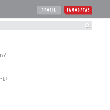
Profil
Támogatás
en?
nk!