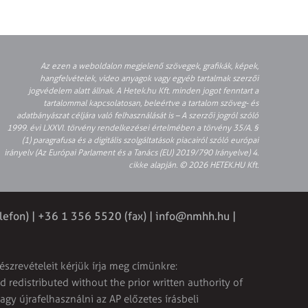
Az ezen a weboldalon megjelenő szövegek, grafikák, képek,
hangfelvételek, video anyagok vagy egyéb tartalmak szerzői
jogvédelem alatt állnak. A Hetek.hu Kft. minden jogot fenntart a
tartalommal kapcsolatosan, beleértve a tartalom szöveg- és
adatbányászat céljára való felhasználását is – A szerzői jogról szóló
1999. évi LXXVI. törvény rendelkezései értelmében a törvény 35/A. §
(1) paragrafusa és a digitális szolgáltatások piacairól szóló európai
irányelv (Az Európai Parlament és a Tanács (EU) 2019/790 Irányelve) 4.
cikke alapján. © 2026 HETEK.HU Kft.
lefon) | +36 1 356 5520 (fax) |
info@nmhh.hu
|
észrevételeit kérjük írja meg címünkre:
 redistributed without the prior written authority of
vagy újrafelhasználni az AP előzetes írásbeli