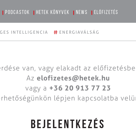
Podcastok
Hetek könyvek
News
Előfizetés
#
GES INTELLIGENCIA
ENERGIAVÁLSÁG
rdése van, vagy elakadt az előfizetésb
Az
elofizetes@hetek.hu
vagy a
+36 20 913 77 23
érhetőségünkön lépjen kapcsolatba velü
BEJELENTKEZÉS