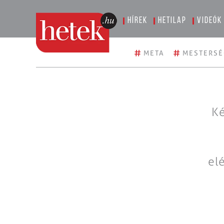
Hírek
Hetilap
Videók
#
#
META
MESTERSÉ
Ké
el