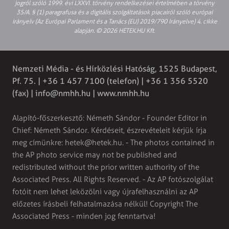
jogról szóló 1999. évi LXXVI. törvény rendelkezései értelmében a törvény
35/A. § (1) paragrafusa és a digitális szolgáltatások piacairól szóló európai
irányelv (Az Európai Parlament és a Tanács (EU) 2019/790 Irányelve) 4. cikke
alapján. © 2026 HETEK.HU Kft.
Nemzeti Média - és Hírközlési Hatóság, 1525 Budapest,
Pf. 75. | +36 1 457 7100 (telefon) | +36 1 356 5520
(fax) |
info@nmhh.hu
| www.nmhh.hu
Alapító-főszerkesztő: Németh Sándor - Founder Editor in
Chief: Németh Sándor. Kérdéseit, észrevételeit kérjük írja
meg címünkre:
hetek@hetek.hu
. - The photos contained in
the AP photo service may not be published and
redistributed without the prior written authority of the
Associated Press. All Rights Reserved. - Az AP fotószolgálat
fotóit nem lehet leközölni vagy újrafelhasználni az AP
előzetes írásbeli felhatalmazása nélkül! Copyright The
Associated Press - minden jog fenntartva!