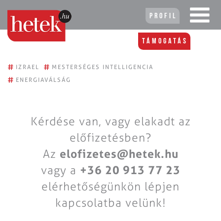
Profil
Támogatás
#
#
IZRAEL
MESTERSÉGES INTELLIGENCIA
#
ENERGIAVÁLSÁG
Kérdése van, vagy elakadt az
előfizetésben?
Az
elofizetes@hetek.hu
vagy a
+36 20 913 77 23
elérhetőségünkön lépjen
kapcsolatba velünk!