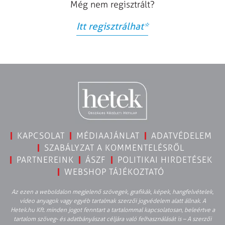
Még nem regisztrált?
Itt regisztrálhat
*
KAPCSOLAT
MÉDIAAJÁNLAT
ADATVÉDELEM
SZABÁLYZAT A KOMMENTELÉSRŐL
PARTNEREINK
ÁSZF
POLITIKAI HIRDETÉSEK
WEBSHOP TÁJÉKOZTATÓ
Az ezen a weboldalon megjelenő szövegek, grafikák, képek, hangfelvételek,
video anyagok vagy egyéb tartalmak szerzői jogvédelem alatt állnak. A
Hetek.hu Kft. minden jogot fenntart a tartalommal kapcsolatosan, beleértve a
tartalom szöveg- és adatbányászat céljára való felhasználását is – A szerzői