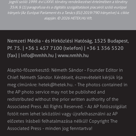
jogról szóló 1999. évi LXXVI. törvény rendelkezései értelmében a törvény
35/A. § (1) paragrafusa és a digitális szolgáltatások piacairól szóló európai
irányelv (Az Európai Parlament és a Tanács (EU) 2019/790 Irányelve) 4. cikke
alapján. © 2026 HETEK.HU Kft.
Nemzeti Média - és Hírközlési Hatóság, 1525 Budapest,
Pf. 75. | +36 1 457 7100 (telefon) | +36 1 356 5520
(fax) |
info@nmhh.hu
| www.nmhh.hu
Alapító-főszerkesztő: Németh Sándor - Founder Editor in
Chief: Németh Sándor. Kérdéseit, észrevételeit kérjük írja
meg címünkre:
hetek@hetek.hu
. - The photos contained in
the AP photo service may not be published and
redistributed without the prior written authority of the
Associated Press. All Rights Reserved. - Az AP fotószolgálat
fotóit nem lehet leközölni vagy újrafelhasználni az AP
előzetes írásbeli felhatalmazása nélkül! Copyright The
Associated Press - minden jog fenntartva!