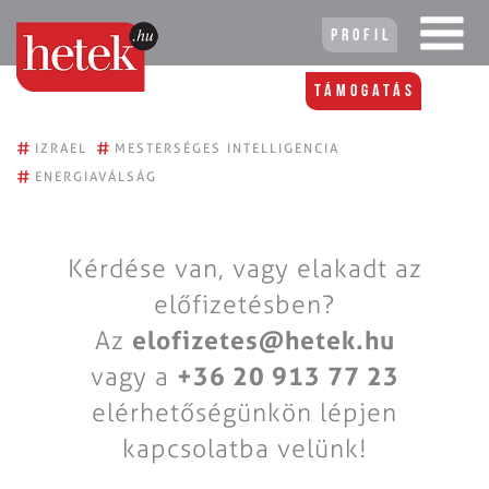
Profil
Támogatás
#
#
IZRAEL
MESTERSÉGES INTELLIGENCIA
#
ENERGIAVÁLSÁG
Kérdése van, vagy elakadt az
előfizetésben?
Az
elofizetes@hetek.hu
vagy a
+36 20 913 77 23
elérhetőségünkön lépjen
kapcsolatba velünk!