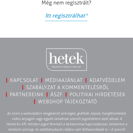
Még nem regisztrált?
Itt regisztrálhat
*
KAPCSOLAT
MÉDIAAJÁNLAT
ADATVÉDELEM
SZABÁLYZAT A KOMMENTELÉSRŐL
PARTNEREINK
ÁSZF
POLITIKAI HIRDETÉSEK
WEBSHOP TÁJÉKOZTATÓ
Az ezen a weboldalon megjelenő szövegek, grafikák, képek, hangfelvételek,
video anyagok vagy egyéb tartalmak szerzői jogvédelem alatt állnak. A
Hetek.hu Kft. minden jogot fenntart a tartalommal kapcsolatosan, beleértve a
tartalom szöveg- és adatbányászat céljára való felhasználását is – A szerzői