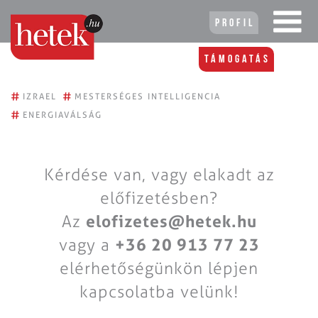
Profil
Támogatás
#
#
IZRAEL
MESTERSÉGES INTELLIGENCIA
#
ENERGIAVÁLSÁG
Kérdése van, vagy elakadt az
előfizetésben?
Az
elofizetes@hetek.hu
vagy a
+36 20 913 77 23
elérhetőségünkön lépjen
kapcsolatba velünk!