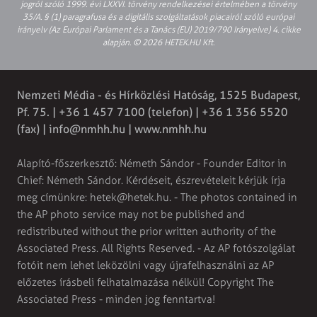
jogról szóló 1999. évi LXXVI. törvény rendelkezései értelmében a törvény
35/A. § (1) paragrafusa és a digitális szolgáltatások piacairól szóló európai
irányelv (Az Európai Parlament és a Tanács (EU) 2019/790 Irányelve) 4. cikke
alapján. © 2026 HETEK.HU Kft.
Nemzeti Média - és Hírközlési Hatóság, 1525 Budapest,
Pf. 75. | +36 1 457 7100 (telefon) | +36 1 356 5520
(fax) |
info@nmhh.hu
| www.nmhh.hu
Alapító-főszerkesztő: Németh Sándor - Founder Editor in
Chief: Németh Sándor. Kérdéseit, észrevételeit kérjük írja
meg címünkre:
hetek@hetek.hu
. - The photos contained in
the AP photo service may not be published and
redistributed without the prior written authority of the
Associated Press. All Rights Reserved. - Az AP fotószolgálat
fotóit nem lehet leközölni vagy újrafelhasználni az AP
előzetes írásbeli felhatalmazása nélkül! Copyright The
Associated Press - minden jog fenntartva!