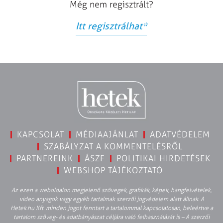
Még nem regisztrált?
Itt regisztrálhat
*
KAPCSOLAT
MÉDIAAJÁNLAT
ADATVÉDELEM
SZABÁLYZAT A KOMMENTELÉSRŐL
PARTNEREINK
ÁSZF
POLITIKAI HIRDETÉSEK
WEBSHOP TÁJÉKOZTATÓ
Az ezen a weboldalon megjelenő szövegek, grafikák, képek, hangfelvételek,
video anyagok vagy egyéb tartalmak szerzői jogvédelem alatt állnak. A
Hetek.hu Kft. minden jogot fenntart a tartalommal kapcsolatosan, beleértve a
tartalom szöveg- és adatbányászat céljára való felhasználását is – A szerzői