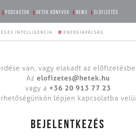
Podcastok
Hetek könyvek
News
Előfizetés
#
ÉGES INTELLIGENCIA
ENERGIAVÁLSÁG
rdése van, vagy elakadt az előfizetésb
Az
elofizetes@hetek.hu
vagy a
+36 20 913 77 23
érhetőségünkön lépjen kapcsolatba velü
BEJELENTKEZÉS