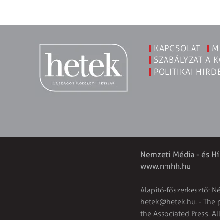
KAPCSOLAT
M
SZABÁLYZAT A 
POLITIKAI HIRD
Nemzeti Média - és Hí
www.nmhh.hu
Alapító-főszerkesztő: N
hetek@hetek.hu
. - The
the Associated Press. Al