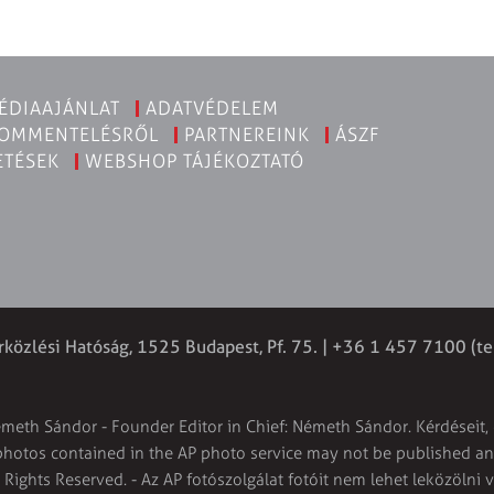
ÉDIAAJÁNLAT
ADATVÉDELEM
KOMMENTELÉSRŐL
PARTNEREINK
ÁSZF
ETÉSEK
WEBSHOP TÁJÉKOZTATÓ
rközlési Hatóság, 1525 Budapest, Pf. 75. | +36 1 457 7100 (te
émeth Sándor - Founder Editor in Chief: Németh Sándor. Kérdéseit, 
 photos contained in the AP photo service may not be published and
l Rights Reserved. - Az AP fotószolgálat fotóit nem lehet leközölni 