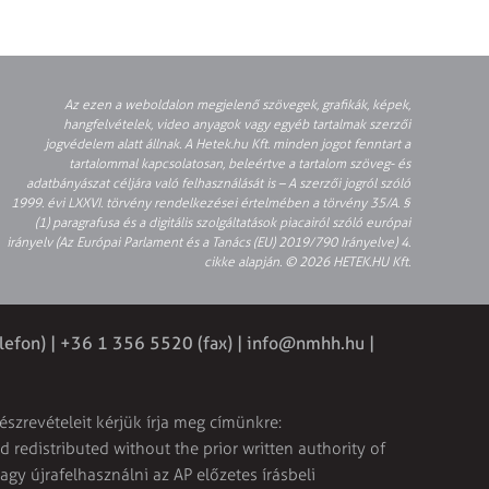
Az ezen a weboldalon megjelenő szövegek, grafikák, képek,
hangfelvételek, video anyagok vagy egyéb tartalmak szerzői
jogvédelem alatt állnak. A Hetek.hu Kft. minden jogot fenntart a
tartalommal kapcsolatosan, beleértve a tartalom szöveg- és
adatbányászat céljára való felhasználását is – A szerzői jogról szóló
1999. évi LXXVI. törvény rendelkezései értelmében a törvény 35/A. §
(1) paragrafusa és a digitális szolgáltatások piacairól szóló európai
irányelv (Az Európai Parlament és a Tanács (EU) 2019/790 Irányelve) 4.
cikke alapján. © 2026 HETEK.HU Kft.
lefon) | +36 1 356 5520 (fax) |
info@nmhh.hu
|
észrevételeit kérjük írja meg címünkre:
 redistributed without the prior written authority of
vagy újrafelhasználni az AP előzetes írásbeli