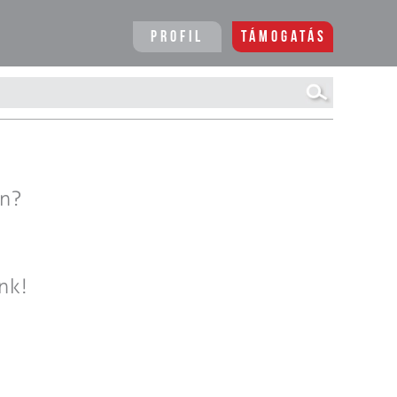
Profil
Támogatás
en?
nk!