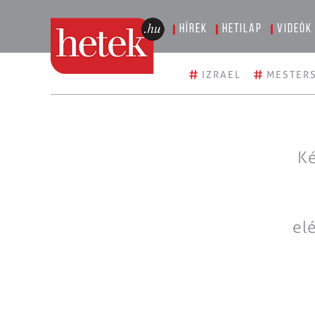
Hírek
Hetilap
Videók
#
#
IZRAEL
MESTERS
Ké
el