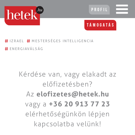
Profil
Támogatás
#
#
IZRAEL
MESTERSÉGES INTELLIGENCIA
#
ENERGIAVÁLSÁG
Kérdése van, vagy elakadt az
előfizetésben?
Az
elofizetes@hetek.hu
vagy a
+36 20 913 77 23
elérhetőségünkön lépjen
kapcsolatba velünk!