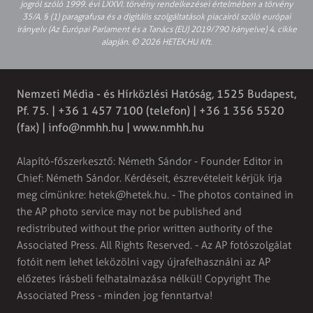
jogról szóló 1999. évi LXXVI. törvény rendelkezései értelmében a törvény
35/A. § (1) paragrafusa és a digitális szolgáltatások piacairól szóló európai
irányelv (Az Európai Parlament és a Tanács (EU) 2019/790 Irányelve) 4. cikke
alapján. © 2026 HETEK.HU Kft.
Nemzeti Média - és Hírközlési Hatóság, 1525 Budapest,
Pf. 75. | +36 1 457 7100 (telefon) | +36 1 356 5520
(fax) |
info@nmhh.hu
| www.nmhh.hu
Alapító-főszerkesztő: Németh Sándor - Founder Editor in
Chief: Németh Sándor. Kérdéseit, észrevételeit kérjük írja
meg címünkre:
hetek@hetek.hu
. - The photos contained in
the AP photo service may not be published and
redistributed without the prior written authority of the
Associated Press. All Rights Reserved. - Az AP fotószolgálat
fotóit nem lehet leközölni vagy újrafelhasználni az AP
előzetes írásbeli felhatalmazása nélkül! Copyright The
Associated Press - minden jog fenntartva!