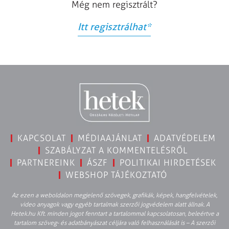
Még nem regisztrált?
Itt regisztrálhat
*
KAPCSOLAT
MÉDIAAJÁNLAT
ADATVÉDELEM
SZABÁLYZAT A KOMMENTELÉSRŐL
PARTNEREINK
ÁSZF
POLITIKAI HIRDETÉSEK
WEBSHOP TÁJÉKOZTATÓ
Az ezen a weboldalon megjelenő szövegek, grafikák, képek, hangfelvételek,
video anyagok vagy egyéb tartalmak szerzői jogvédelem alatt állnak. A
Hetek.hu Kft. minden jogot fenntart a tartalommal kapcsolatosan, beleértve a
tartalom szöveg- és adatbányászat céljára való felhasználását is – A szerzői