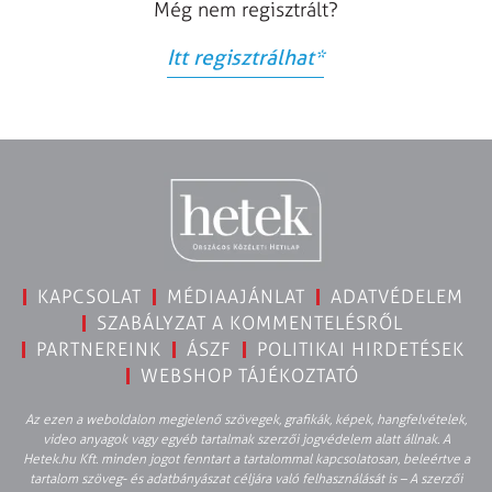
Még nem regisztrált?
Itt regisztrálhat
*
KAPCSOLAT
MÉDIAAJÁNLAT
ADATVÉDELEM
SZABÁLYZAT A KOMMENTELÉSRŐL
PARTNEREINK
ÁSZF
POLITIKAI HIRDETÉSEK
WEBSHOP TÁJÉKOZTATÓ
Az ezen a weboldalon megjelenő szövegek, grafikák, képek, hangfelvételek,
video anyagok vagy egyéb tartalmak szerzői jogvédelem alatt állnak. A
Hetek.hu Kft. minden jogot fenntart a tartalommal kapcsolatosan, beleértve a
tartalom szöveg- és adatbányászat céljára való felhasználását is – A szerzői