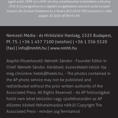
jogról szóló 1999. évi LXXVI. törvény rendelkezései értelmében a törvény
35/A. § (1) paragrafusa és a digitális szolgáltatások piacairól szóló európai
irányelv (Az Európai Parlament és a Tanács (EU) 2019/790 Irányelve) 4. cikke
alapján. © 2026 HETEK.HU Kft.
Nemzeti Média - és Hírközlési Hatóság, 1525 Budapest,
Pf. 75. | +36 1 457 7100 (telefon) | +36 1 356 5520
(fax) |
info@nmhh.hu
| www.nmhh.hu
Alapító-főszerkesztő: Németh Sándor - Founder Editor in
Chief: Németh Sándor. Kérdéseit, észrevételeit kérjük írja
meg címünkre:
hetek@hetek.hu
. - The photos contained in
the AP photo service may not be published and
redistributed without the prior written authority of the
Associated Press. All Rights Reserved. - Az AP fotószolgálat
fotóit nem lehet leközölni vagy újrafelhasználni az AP
előzetes írásbeli felhatalmazása nélkül! Copyright The
Associated Press - minden jog fenntartva!