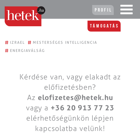
Profil
Támogatás
#
#
IZRAEL
MESTERSÉGES INTELLIGENCIA
#
ENERGIAVÁLSÁG
Kérdése van, vagy elakadt az
előfizetésben?
Az
elofizetes@hetek.hu
vagy a
+36 20 913 77 23
elérhetőségünkön lépjen
kapcsolatba velünk!