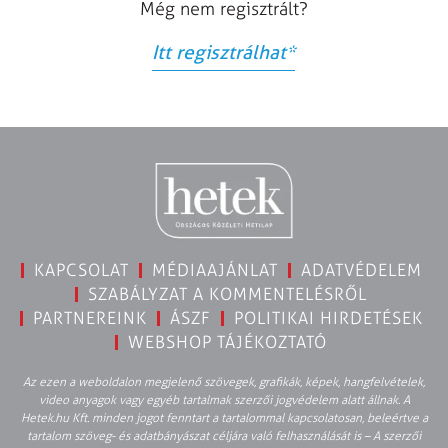
Még nem regisztrált?
Itt regisztrálhat
*
KAPCSOLAT
MÉDIAAJÁNLAT
ADATVÉDELEM
SZABÁLYZAT A KOMMENTELÉSRŐL
PARTNEREINK
ÁSZF
POLITIKAI HIRDETÉSEK
WEBSHOP TÁJÉKOZTATÓ
Az ezen a weboldalon megjelenő szövegek, grafikák, képek, hangfelvételek,
video anyagok vagy egyéb tartalmak szerzői jogvédelem alatt állnak. A
Hetek.hu Kft. minden jogot fenntart a tartalommal kapcsolatosan, beleértve a
tartalom szöveg- és adatbányászat céljára való felhasználását is – A szerzői