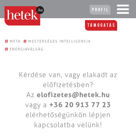
Profil
Támogatás
#
#
META
MESTERSÉGES INTELLIGENCIA
#
ENERGIAVÁLSÁG
Kérdése van, vagy elakadt az
előfizetésben?
Az
elofizetes@hetek.hu
vagy a
+36 20 913 77 23
elérhetőségünkön lépjen
kapcsolatba velünk!