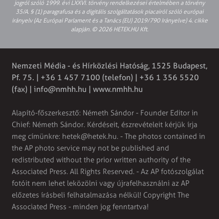
jogról szóló 1999. évi LXXVI. törvény rendelkezései értelmében a törvény
35/A. § (1) paragrafusa és a digitális szolgáltatások piacairól szóló európai
irányelv (Az Európai Parlament és a Tanács (EU) 2019/790 Irányelve) 4. cikke
alapján. © 2026 HETEK.HU Kft.
Nemzeti Média - és Hírközlési Hatóság, 1525 Budapest,
Pf. 75. | +36 1 457 7100 (telefon) | +36 1 356 5520
(fax) |
info@nmhh.hu
| www.nmhh.hu
Alapító-főszerkesztő: Németh Sándor - Founder Editor in
Chief: Németh Sándor. Kérdéseit, észrevételeit kérjük írja
meg címünkre:
hetek@hetek.hu
. - The photos contained in
the AP photo service may not be published and
redistributed without the prior written authority of the
Associated Press. All Rights Reserved. - Az AP fotószolgálat
fotóit nem lehet leközölni vagy újrafelhasználni az AP
előzetes írásbeli felhatalmazása nélkül! Copyright The
Associated Press - minden jog fenntartva!