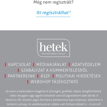
Még nem regisztrált?
Itt regisztrálhat
*
KAPCSOLAT
MÉDIAAJÁNLAT
ADATVÉDELEM
SZABÁLYZAT A KOMMENTELÉSRŐL
PARTNEREINK
ÁSZF
POLITIKAI HIRDETÉSEK
WEBSHOP TÁJÉKOZTATÓ
Az ezen a weboldalon megjelenő szövegek, grafikák, képek, hangfelvételek,
video anyagok vagy egyéb tartalmak szerzői jogvédelem alatt állnak. A
Hetek.hu Kft. minden jogot fenntart a tartalommal kapcsolatosan, beleértve a
tartalom szöveg- és adatbányászat céljára való felhasználását is – A szerzői