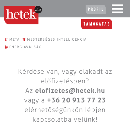
Profil
Támogatás
#
#
META
MESTERSÉGES INTELLIGENCIA
#
ENERGIAVÁLSÁG
Kérdése van, vagy elakadt az
előfizetésben?
Az
elofizetes@hetek.hu
vagy a
+36 20 913 77 23
elérhetőségünkön lépjen
kapcsolatba velünk!