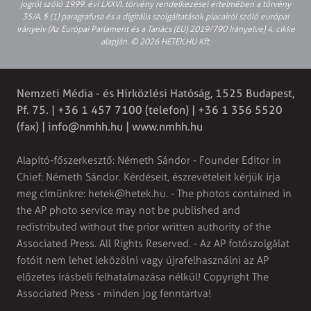
jogról szóló 1999. évi LXXVI. törvény rendelkezései értelmében a törvény
35/A. § (1) paragrafusa és a digitális szolgáltatások piacairól szóló európai
irányelv (Az Európai Parlament és a Tanács (EU) 2019/790 Irányelve) 4. cikke
alapján. © 2026 HETEK.HU Kft.
Nemzeti Média - és Hírközlési Hatóság, 1525 Budapest,
Pf. 75. | +36 1 457 7100 (telefon) | +36 1 356 5520
(fax) |
info@nmhh.hu
| www.nmhh.hu
Alapító-főszerkesztő: Németh Sándor - Founder Editor in
Chief: Németh Sándor. Kérdéseit, észrevételeit kérjük írja
meg címünkre:
hetek@hetek.hu
. - The photos contained in
the AP photo service may not be published and
redistributed without the prior written authority of the
Associated Press. All Rights Reserved. - Az AP fotószolgálat
fotóit nem lehet leközölni vagy újrafelhasználni az AP
előzetes írásbeli felhatalmazása nélkül! Copyright The
Associated Press - minden jog fenntartva!