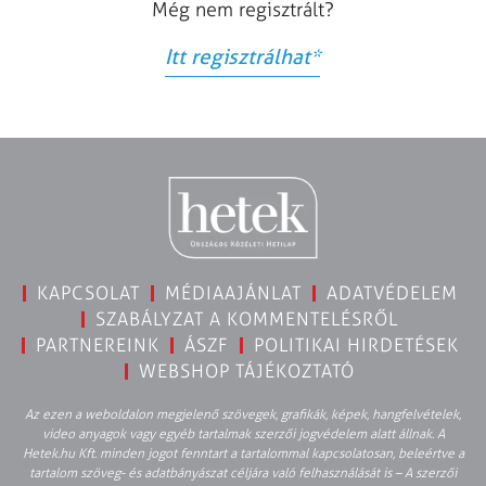
Még nem regisztrált?
Itt regisztrálhat
*
KAPCSOLAT
MÉDIAAJÁNLAT
ADATVÉDELEM
SZABÁLYZAT A KOMMENTELÉSRŐL
PARTNEREINK
ÁSZF
POLITIKAI HIRDETÉSEK
WEBSHOP TÁJÉKOZTATÓ
Az ezen a weboldalon megjelenő szövegek, grafikák, képek, hangfelvételek,
video anyagok vagy egyéb tartalmak szerzői jogvédelem alatt állnak. A
Hetek.hu Kft. minden jogot fenntart a tartalommal kapcsolatosan, beleértve a
tartalom szöveg- és adatbányászat céljára való felhasználását is – A szerzői