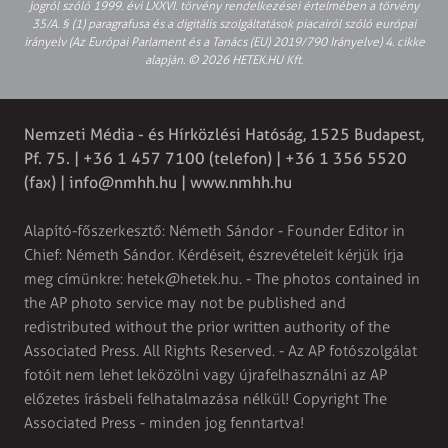
jogról szóló 1999. évi LXXVI. törvény rendelkezései értelmében a törvény
35/A. § (1) paragrafusa és a digitális szolgáltatások piacairól szóló európai
irányelv (Az Európai Parlament és a Tanács (EU) 2019/790 Irányelve) 4. cikke
alapján. © 2026 HETEK.HU Kft.
Nemzeti Média - és Hírközlési Hatóság, 1525 Budapest,
Pf. 75. | +36 1 457 7100 (telefon) | +36 1 356 5520
(fax) |
info@nmhh.hu
| www.nmhh.hu
Alapító-főszerkesztő: Németh Sándor - Founder Editor in
Chief: Németh Sándor. Kérdéseit, észrevételeit kérjük írja
meg címünkre:
hetek@hetek.hu
. - The photos contained in
the AP photo service may not be published and
redistributed without the prior written authority of the
Associated Press. All Rights Reserved. - Az AP fotószolgálat
fotóit nem lehet leközölni vagy újrafelhasználni az AP
előzetes írásbeli felhatalmazása nélkül! Copyright The
Associated Press - minden jog fenntartva!