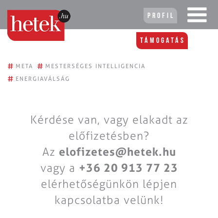
Profil
Támogatás
#
#
META
MESTERSÉGES INTELLIGENCIA
#
ENERGIAVÁLSÁG
Kérdése van, vagy elakadt az
előfizetésben?
Az
elofizetes@hetek.hu
vagy a
+36 20 913 77 23
elérhetőségünkön lépjen
kapcsolatba velünk!