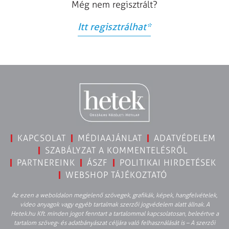
Még nem regisztrált?
Itt regisztrálhat
*
KAPCSOLAT
MÉDIAAJÁNLAT
ADATVÉDELEM
SZABÁLYZAT A KOMMENTELÉSRŐL
PARTNEREINK
ÁSZF
POLITIKAI HIRDETÉSEK
WEBSHOP TÁJÉKOZTATÓ
Az ezen a weboldalon megjelenő szövegek, grafikák, képek, hangfelvételek,
video anyagok vagy egyéb tartalmak szerzői jogvédelem alatt állnak. A
Hetek.hu Kft. minden jogot fenntart a tartalommal kapcsolatosan, beleértve a
tartalom szöveg- és adatbányászat céljára való felhasználását is – A szerzői