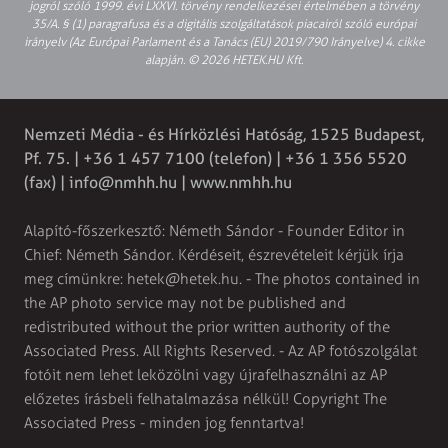
jogról szóló 1999. évi LXXVI. törvény rendelkezései értelmében a törvény
35/A. § (1) paragrafusa és a digitális szolgáltatások piacairól szóló európai
irányelv (Az Európai Parlament és a Tanács (EU) 2019/790 Irányelve) 4. cikke
alapján. © 2026 HETEK.HU Kft.
Nemzeti Média - és Hírközlési Hatóság, 1525 Budapest,
Pf. 75. | +36 1 457 7100 (telefon) | +36 1 356 5520
(fax) |
info@nmhh.hu
| www.nmhh.hu
Alapító-főszerkesztő: Németh Sándor - Founder Editor in
Chief: Németh Sándor. Kérdéseit, észrevételeit kérjük írja
meg címünkre:
hetek@hetek.hu
. - The photos contained in
the AP photo service may not be published and
redistributed without the prior written authority of the
Associated Press. All Rights Reserved. - Az AP fotószolgálat
fotóit nem lehet leközölni vagy újrafelhasználni az AP
előzetes írásbeli felhatalmazása nélkül! Copyright The
Associated Press - minden jog fenntartva!