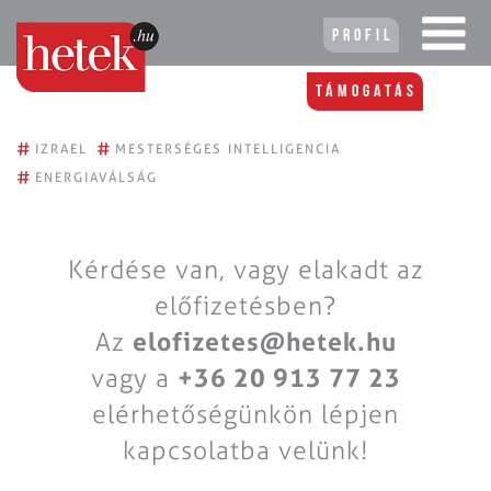
Profil
Támogatás
#
#
IZRAEL
MESTERSÉGES INTELLIGENCIA
#
ENERGIAVÁLSÁG
Kérdése van, vagy elakadt az
előfizetésben?
Az
elofizetes@hetek.hu
vagy a
+36 20 913 77 23
elérhetőségünkön lépjen
kapcsolatba velünk!