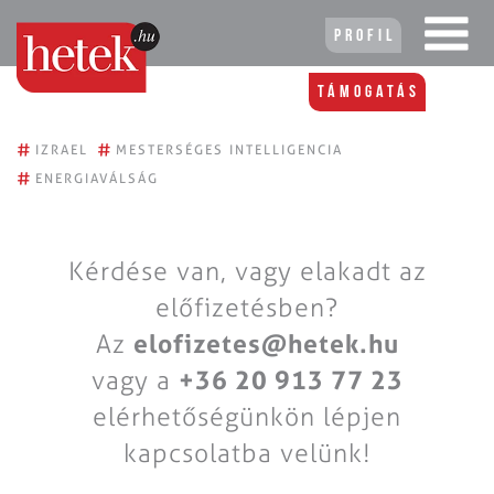
Profil
Támogatás
#
#
IZRAEL
MESTERSÉGES INTELLIGENCIA
#
ENERGIAVÁLSÁG
Kérdése van, vagy elakadt az
előfizetésben?
Az
elofizetes@hetek.hu
vagy a
+36 20 913 77 23
elérhetőségünkön lépjen
kapcsolatba velünk!