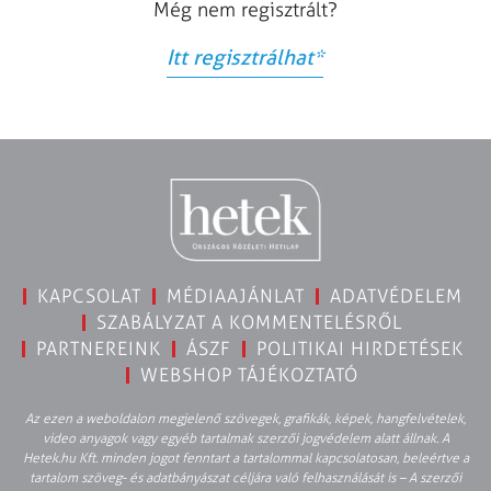
Még nem regisztrált?
Itt regisztrálhat
*
KAPCSOLAT
MÉDIAAJÁNLAT
ADATVÉDELEM
SZABÁLYZAT A KOMMENTELÉSRŐL
PARTNEREINK
ÁSZF
POLITIKAI HIRDETÉSEK
WEBSHOP TÁJÉKOZTATÓ
Az ezen a weboldalon megjelenő szövegek, grafikák, képek, hangfelvételek,
video anyagok vagy egyéb tartalmak szerzői jogvédelem alatt állnak. A
Hetek.hu Kft. minden jogot fenntart a tartalommal kapcsolatosan, beleértve a
tartalom szöveg- és adatbányászat céljára való felhasználását is – A szerzői