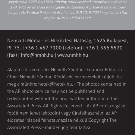
jogról szóló 1999. évi LXXVI. törvény rendelkezései értelmében a törvény
35/A. § (1) paragrafusa és a digitális szolgáltatások piacairól szóló európai
irányelv (Az Európai Parlament és a Tanács (EU) 2019/790 Irányelve) 4. cikke
alapján. © 2026 HETEK.HU Kft.
Nemzeti Média - és Hírközlési Hatóság, 1525 Budapest,
Pf. 75. | +36 1 457 7100 (telefon) | +36 1 356 5520
(fax) |
info@nmhh.hu
| www.nmhh.hu
Alapító-főszerkesztő: Németh Sándor - Founder Editor in
Chief: Németh Sándor. Kérdéseit, észrevételeit kérjük írja
meg címünkre:
hetek@hetek.hu
. - The photos contained in
the AP photo service may not be published and
redistributed without the prior written authority of the
Associated Press. All Rights Reserved. - Az AP fotószolgálat
fotóit nem lehet leközölni vagy újrafelhasználni az AP
előzetes írásbeli felhatalmazása nélkül! Copyright The
Associated Press - minden jog fenntartva!