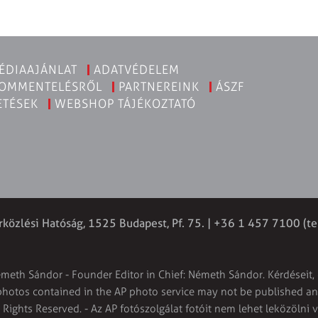
ÉDIAAJÁNLAT
ADATVÉDELEM
KOMMENTELÉSRŐL
PARTNEREINK
ÁSZF
ETÉSEK
WEBSHOP TÁJÉKOZTATÓ
rközlési Hatóság, 1525 Budapest, Pf. 75. | +36 1 457 7100 (te
émeth Sándor - Founder Editor in Chief: Németh Sándor. Kérdéseit, 
 photos contained in the AP photo service may not be published and
l Rights Reserved. - Az AP fotószolgálat fotóit nem lehet leközölni 