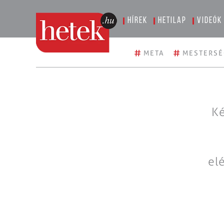
Hírek
Hetilap
Videók
#
#
META
MESTERSÉ
Ké
el