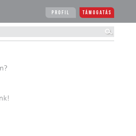
Profil
Támogatás
en?
nk!