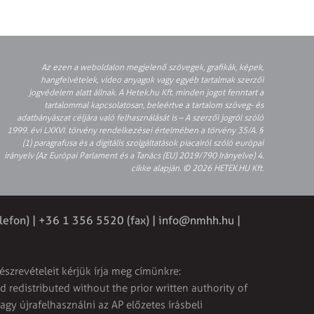
Az ezen a weboldalon megjelenő szövegek, grafikák, képek,
hangfelvételek, video anyagok vagy egyéb tartalmak szerzői
jogvédelem alatt állnak. A Hetek.hu Kft. minden jogot fenntart a
tartalommal kapcsolatosan, beleértve a tartalom szöveg- és
adatbányászat céljára való felhasználását is – A szerzői jogról szóló
1999. évi LXXVI. törvény rendelkezései értelmében a törvény 35/A. §
(1) paragrafusa és a digitális szolgáltatások piacairól szóló európai
irányelv (Az Európai Parlament és a Tanács (EU) 2019/790 Irányelve) 4.
cikke alapján. © 2026 HETEK.HU Kft.
lefon) | +36 1 356 5520 (fax) |
info@nmhh.hu
|
észrevételeit kérjük írja meg címünkre:
 redistributed without the prior written authority of
vagy újrafelhasználni az AP előzetes írásbeli