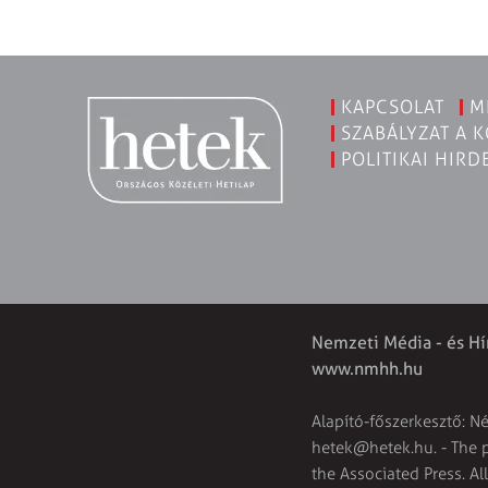
KAPCSOLAT
M
SZABÁLYZAT A 
POLITIKAI HIRD
Nemzeti Média - és Hí
www.nmhh.hu
Alapító-főszerkesztő: N
hetek@hetek.hu
. - The
the Associated Press. Al