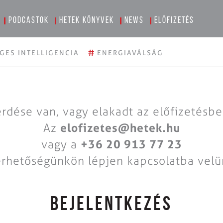
Podcastok
Hetek könyvek
News
Előfizetés
#
GES INTELLIGENCIA
ENERGIAVÁLSÁG
rdése van, vagy elakadt az előfizetésb
Az
elofizetes@hetek.hu
vagy a
+36 20 913 77 23
érhetőségünkön lépjen kapcsolatba velü
BEJELENTKEZÉS