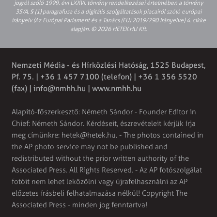
jogról szóló 1999. évi LXXVI. törvény rendelkezései értelmében a törvény
35/A. § (1) paragrafusa és a digitális szolgáltatások piacairól szóló európai
irányelv (Az Európai Parlament és a Tanács (EU) 2019/790 Irányelve) 4. cikke
alapján. © 2026 HETEK.HU Kft.
Nemzeti Média - és Hírközlési Hatóság, 1525 Budapest,
Pf. 75. | +36 1 457 7100 (telefon) | +36 1 356 5520
(fax) |
info@nmhh.hu
| www.nmhh.hu
Alapító-főszerkesztő: Németh Sándor - Founder Editor in
Chief: Németh Sándor. Kérdéseit, észrevételeit kérjük írja
meg címünkre:
hetek@hetek.hu
. - The photos contained in
the AP photo service may not be published and
redistributed without the prior written authority of the
Associated Press. All Rights Reserved. - Az AP fotószolgálat
fotóit nem lehet leközölni vagy újrafelhasználni az AP
előzetes írásbeli felhatalmazása nélkül! Copyright The
Associated Press - minden jog fenntartva!