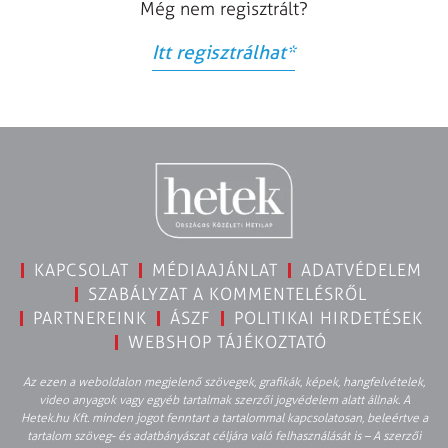
Még nem regisztrált?
Itt regisztrálhat
*
KAPCSOLAT
MÉDIAAJÁNLAT
ADATVÉDELEM
SZABÁLYZAT A KOMMENTELÉSRŐL
PARTNEREINK
ÁSZF
POLITIKAI HIRDETÉSEK
WEBSHOP TÁJÉKOZTATÓ
Az ezen a weboldalon megjelenő szövegek, grafikák, képek, hangfelvételek,
video anyagok vagy egyéb tartalmak szerzői jogvédelem alatt állnak. A
Hetek.hu Kft. minden jogot fenntart a tartalommal kapcsolatosan, beleértve a
tartalom szöveg- és adatbányászat céljára való felhasználását is – A szerzői