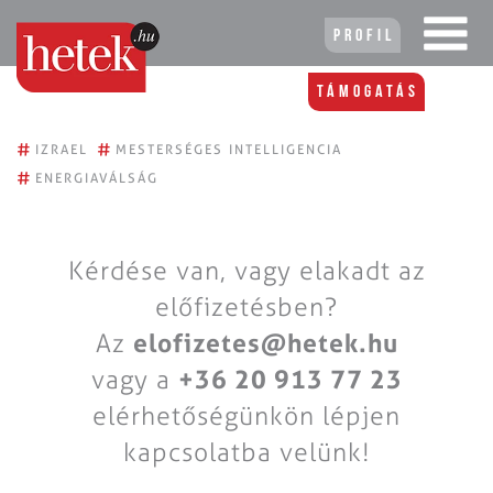
Profil
Támogatás
#
#
IZRAEL
MESTERSÉGES INTELLIGENCIA
#
ENERGIAVÁLSÁG
Kérdése van, vagy elakadt az
előfizetésben?
Az
elofizetes@hetek.hu
vagy a
+36 20 913 77 23
elérhetőségünkön lépjen
kapcsolatba velünk!