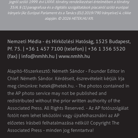
jogról szóló 1999. évi LXXVI. törvény rendelkezései értelmében a törvény
35/A. § (1) paragrafusa és a digitális szolgáltatások piacairól szóló európai
irányelv (Az Európai Parlament és a Tanács (EU) 2019/790 Irányelve) 4. cikke
alapján. © 2026 HETEK.HU Kft.
Nemzeti Média - és Hírközlési Hatóság, 1525 Budapest,
Pf. 75. | +36 1 457 7100 (telefon) | +36 1 356 5520
(fax) |
info@nmhh.hu
| www.nmhh.hu
Alapító-főszerkesztő: Németh Sándor - Founder Editor in
Chief: Németh Sándor. Kérdéseit, észrevételeit kérjük írja
meg címünkre:
hetek@hetek.hu
. - The photos contained in
the AP photo service may not be published and
redistributed without the prior written authority of the
Associated Press. All Rights Reserved. - Az AP fotószolgálat
fotóit nem lehet leközölni vagy újrafelhasználni az AP
előzetes írásbeli felhatalmazása nélkül! Copyright The
Associated Press - minden jog fenntartva!