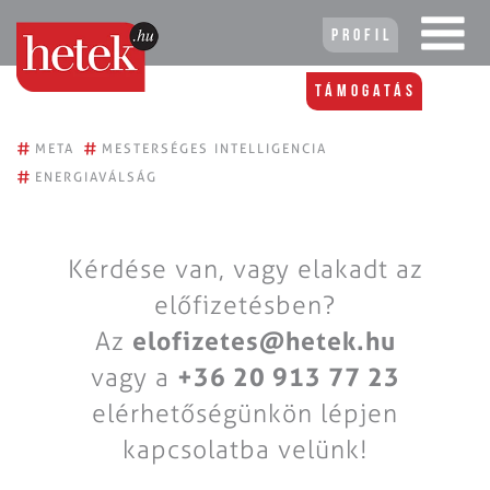
Profil
Támogatás
#
#
META
MESTERSÉGES INTELLIGENCIA
#
ENERGIAVÁLSÁG
Kérdése van, vagy elakadt az
előfizetésben?
Az
elofizetes@hetek.hu
vagy a
+36 20 913 77 23
elérhetőségünkön lépjen
kapcsolatba velünk!