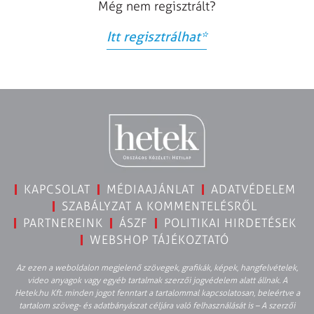
Még nem regisztrált?
Itt regisztrálhat
*
KAPCSOLAT
MÉDIAAJÁNLAT
ADATVÉDELEM
SZABÁLYZAT A KOMMENTELÉSRŐL
PARTNEREINK
ÁSZF
POLITIKAI HIRDETÉSEK
WEBSHOP TÁJÉKOZTATÓ
Az ezen a weboldalon megjelenő szövegek, grafikák, képek, hangfelvételek,
video anyagok vagy egyéb tartalmak szerzői jogvédelem alatt állnak. A
Hetek.hu Kft. minden jogot fenntart a tartalommal kapcsolatosan, beleértve a
tartalom szöveg- és adatbányászat céljára való felhasználását is – A szerzői