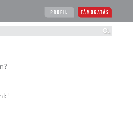
Profil
Támogatás
en?
nk!