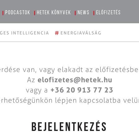
Podcastok
Hetek könyvek
News
Előfizetés
#
GES INTELLIGENCIA
ENERGIAVÁLSÁG
rdése van, vagy elakadt az előfizetésb
Az
elofizetes@hetek.hu
vagy a
+36 20 913 77 23
érhetőségünkön lépjen kapcsolatba velü
BEJELENTKEZÉS