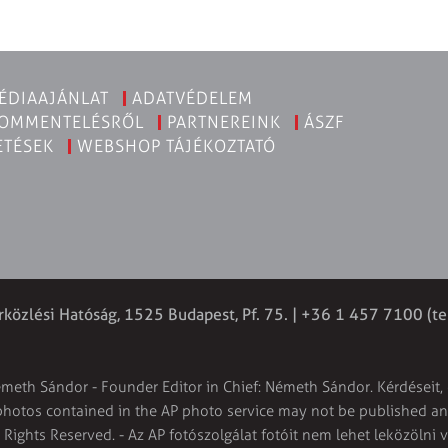
ÉDIAAJÁNLAT
ADATVÉDELEM
KOMMENTELÉSRŐL
PARTNEREINK
ÁSZF
ETÉSEK
WEBSHOP TÁJÉKOZTATÓ
rközlési Hatóság, 1525 Budapest, Pf. 75. | +36 1 457 7100 (te
émeth Sándor - Founder Editor in Chief: Németh Sándor. Kérdéseit, 
 photos contained in the AP photo service may not be published and
l Rights Reserved. - Az AP fotószolgálat fotóit nem lehet leközölni 