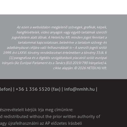
Az ezen a weboldalon megjelenő szövegek, grafikák, képek,
hangfelvételek, video anyagok vagy egyéb tartalmak szerzői
jogvédelem alatt állnak. A Hetek.hu Kft. minden jogot fenntart a
tartalommal kapcsolatosan, beleértve a tartalom szöveg- és
adatbányászat céljára való felhasználását is – A szerzői jogról szóló
1999. évi LXXVI. törvény rendelkezései értelmében a törvény 35/A. §
(1) paragrafusa és a digitális szolgáltatások piacairól szóló európai
irányelv (Az Európai Parlament és a Tanács (EU) 2019/790 Irányelve) 4.
cikke alapján. © 2026 HETEK.HU Kft.
lefon) | +36 1 356 5520 (fax) |
info@nmhh.hu
|
észrevételeit kérjük írja meg címünkre:
 redistributed without the prior written authority of
vagy újrafelhasználni az AP előzetes írásbeli