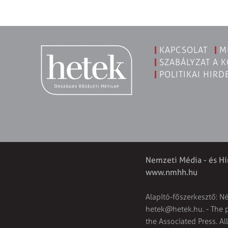
KAPCSOLAT
M
SZABÁLYZAT A 
POLITIKAI HIRD
Nemzeti Média - és Hí
www.nmhh.hu
Alapító-főszerkesztő: N
hetek@hetek.hu
. - The
the Associated Press. Al