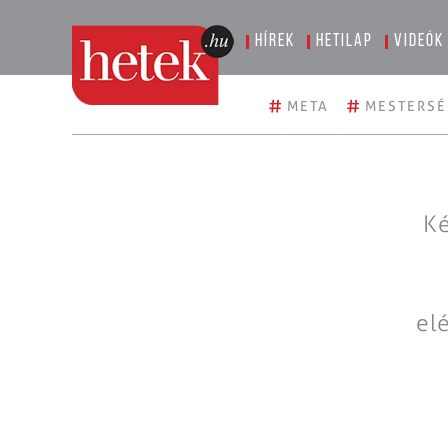
Hírek
Hetilap
Videók
#
#
META
MESTERSÉ
Ké
el