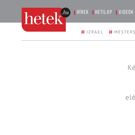
Hírek
Hetilap
Videók
#
#
IZRAEL
MESTERS
Ké
el