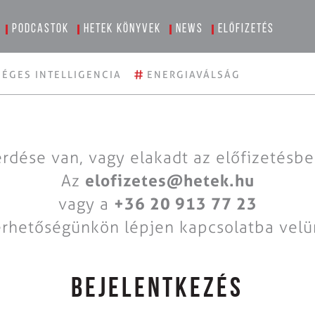
Podcastok
Hetek könyvek
News
Előfizetés
#
ÉGES INTELLIGENCIA
ENERGIAVÁLSÁG
rdése van, vagy elakadt az előfizetésb
Az
elofizetes@hetek.hu
vagy a
+36 20 913 77 23
érhetőségünkön lépjen kapcsolatba velü
BEJELENTKEZÉS