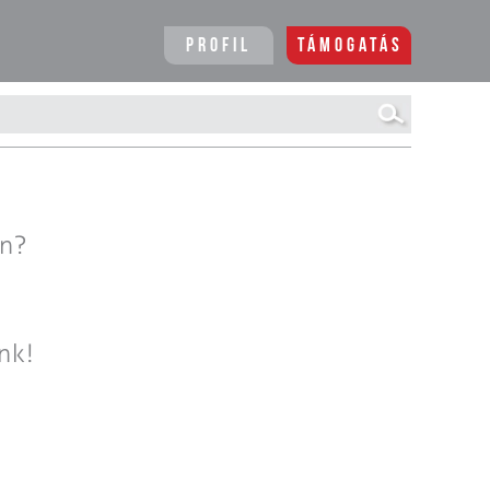
Profil
Támogatás
en?
nk!