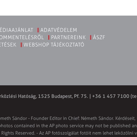
ÉDIAAJÁNLAT
ADATVÉDELEM
KOMMENTELÉSRŐL
PARTNEREINK
ÁSZF
ETÉSEK
WEBSHOP TÁJÉKOZTATÓ
rközlési Hatóság, 1525 Budapest, Pf. 75. | +36 1 457 7100 (te
émeth Sándor - Founder Editor in Chief: Németh Sándor. Kérdéseit, 
 photos contained in the AP photo service may not be published and
l Rights Reserved. - Az AP fotószolgálat fotóit nem lehet leközölni 