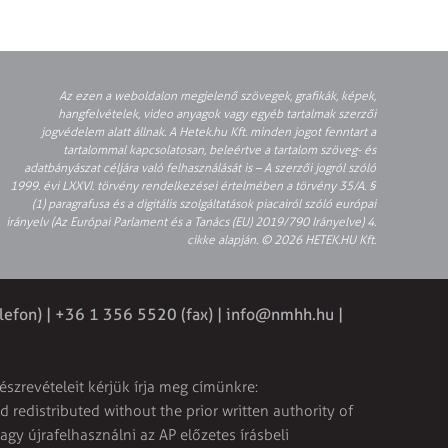
Az ezen a weboldalon megjelenő szövegek, grafikák, képek,
hangfelvételek, video anyagok vagy egyéb tartalmak szerzői
jogvédelem alatt állnak. A Hetek.hu Kft. minden jogot fenntart a
tartalommal kapcsolatosan, beleértve a tartalom szöveg- és
adatbányászat céljára való felhasználását is – A szerzői jogról szóló
1999. évi LXXVI. törvény rendelkezései értelmében a törvény 35/A. §
(1) paragrafusa és a digitális szolgáltatások piacairól szóló európai
irányelv (Az Európai Parlament és a Tanács (EU) 2019/790 Irányelve) 4.
cikke alapján. © 2026 HETEK.HU Kft.
lefon) | +36 1 356 5520 (fax) |
info@nmhh.hu
|
észrevételeit kérjük írja meg címünkre:
 redistributed without the prior written authority of
vagy újrafelhasználni az AP előzetes írásbeli