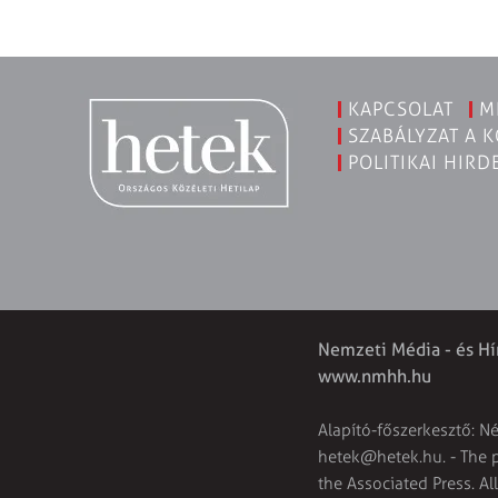
KAPCSOLAT
M
SZABÁLYZAT A 
POLITIKAI HIRD
Nemzeti Média - és Hí
www.nmhh.hu
Alapító-főszerkesztő: N
hetek@hetek.hu
. - The
the Associated Press. Al