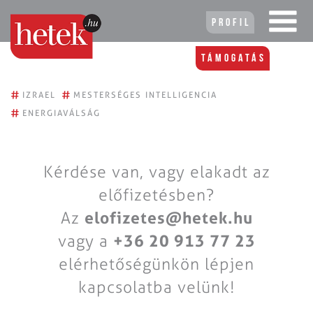
Profil
Támogatás
#
#
IZRAEL
MESTERSÉGES INTELLIGENCIA
#
ENERGIAVÁLSÁG
Kérdése van, vagy elakadt az
előfizetésben?
Az
elofizetes@hetek.hu
vagy a
+36 20 913 77 23
elérhetőségünkön lépjen
kapcsolatba velünk!