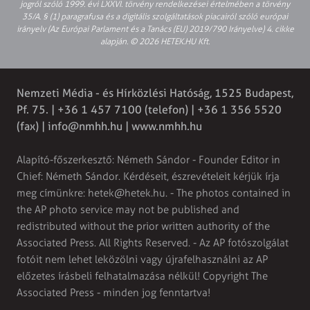
jogról szóló 1999. évi LXXVI. törvény rendelkezései értelmében a törvény
35/A. § (1) paragrafusa és a digitális szolgáltatások piacairól szóló európai
irányelv (Az Európai Parlament és a Tanács (EU) 2019/790 Irányelve) 4. cikke
alapján. © 2026 HETEK.HU Kft.
Nemzeti Média - és Hírközlési Hatóság, 1525 Budapest,
Pf. 75. | +36 1 457 7100 (telefon) | +36 1 356 5520
(fax) |
info@nmhh.hu
| www.nmhh.hu
Alapító-főszerkesztő: Németh Sándor - Founder Editor in
Chief: Németh Sándor. Kérdéseit, észrevételeit kérjük írja
meg címünkre:
hetek@hetek.hu
. - The photos contained in
the AP photo service may not be published and
redistributed without the prior written authority of the
Associated Press. All Rights Reserved. - Az AP fotószolgálat
fotóit nem lehet leközölni vagy újrafelhasználni az AP
előzetes írásbeli felhatalmazása nélkül! Copyright The
Associated Press - minden jog fenntartva!