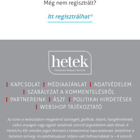
Még nem regisztrált?
Itt regisztrálhat
*
KAPCSOLAT
MÉDIAAJÁNLAT
ADATVÉDELEM
SZABÁLYZAT A KOMMENTELÉSRŐL
PARTNEREINK
ÁSZF
POLITIKAI HIRDETÉSEK
WEBSHOP TÁJÉKOZTATÓ
Az ezen a weboldalon megjelenő szövegek, grafikák, képek, hangfelvételek,
video anyagok vagy egyéb tartalmak szerzői jogvédelem alatt állnak. A
Hetek.hu Kft. minden jogot fenntart a tartalommal kapcsolatosan, beleértve a
tartalom szöveg- és adatbányászat céljára való felhasználását is – A szerzői