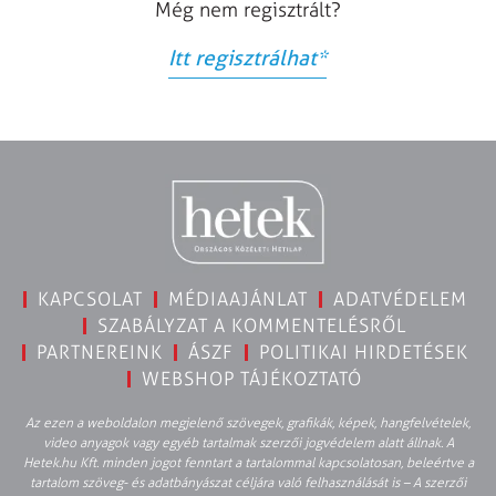
Még nem regisztrált?
Itt regisztrálhat
*
KAPCSOLAT
MÉDIAAJÁNLAT
ADATVÉDELEM
SZABÁLYZAT A KOMMENTELÉSRŐL
PARTNEREINK
ÁSZF
POLITIKAI HIRDETÉSEK
WEBSHOP TÁJÉKOZTATÓ
Az ezen a weboldalon megjelenő szövegek, grafikák, képek, hangfelvételek,
video anyagok vagy egyéb tartalmak szerzői jogvédelem alatt állnak. A
Hetek.hu Kft. minden jogot fenntart a tartalommal kapcsolatosan, beleértve a
tartalom szöveg- és adatbányászat céljára való felhasználását is – A szerzői