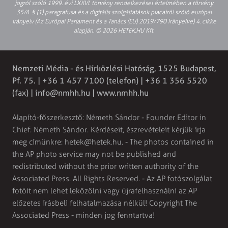
jogról szóló 1999. évi LXXVI. törvény rendelkezései értelmében a törvény
35/A. § (1) paragrafusa és a digitális szolgáltatások piacairól szóló európai
irányelv (Az Európai Parlament és a Tanács (EU) 2019/790 Irányelve) 4. cikke
alapján. © 2026 HETEK.HU Kft.
Nemzeti Média - és Hírközlési Hatóság, 1525 Budapest,
Pf. 75. | +36 1 457 7100 (telefon) | +36 1 356 5520
(fax) |
info@nmhh.hu
| www.nmhh.hu
Alapító-főszerkesztő: Németh Sándor - Founder Editor in
Chief: Németh Sándor. Kérdéseit, észrevételeit kérjük írja
meg címünkre:
hetek@hetek.hu
. - The photos contained in
the AP photo service may not be published and
redistributed without the prior written authority of the
Associated Press. All Rights Reserved. - Az AP fotószolgálat
fotóit nem lehet leközölni vagy újrafelhasználni az AP
előzetes írásbeli felhatalmazása nélkül! Copyright The
Associated Press - minden jog fenntartva!