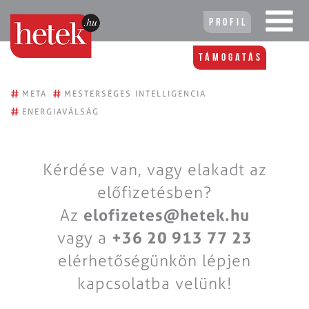
Profil
Támogatás
#
#
META
MESTERSÉGES INTELLIGENCIA
#
ENERGIAVÁLSÁG
Kérdése van, vagy elakadt az
előfizetésben?
Az
elofizetes@hetek.hu
vagy a
+36 20 913 77 23
elérhetőségünkön lépjen
kapcsolatba velünk!