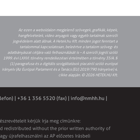
Az ezen a weboldalon megjelenő szövegek, grafikák, képek,
hangfelvételek, video anyagok vagy egyéb tartalmak szerzői
jogvédelem alatt állnak. A Hetek.hu Kft. minden jogot fenntart a
tartalommal kapcsolatosan, beleértve a tartalom szöveg- és
adatbányászat céljára való felhasználását is – A szerzői jogról szóló
1999. évi LXXVI. törvény rendelkezései értelmében a törvény 35/A. §
(1) paragrafusa és a digitális szolgáltatások piacairól szóló európai
irányelv (Az Európai Parlament és a Tanács (EU) 2019/790 Irányelve) 4.
cikke alapján. © 2026 HETEK.HU Kft.
lefon) | +36 1 356 5520 (fax) |
info@nmhh.hu
|
észrevételeit kérjük írja meg címünkre:
 redistributed without the prior written authority of
vagy újrafelhasználni az AP előzetes írásbeli