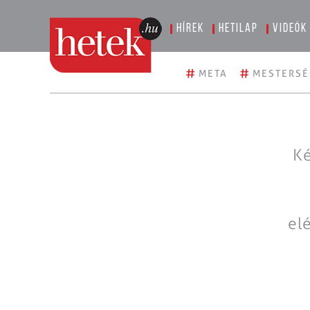
Hírek
Hetilap
Videók
#
#
META
MESTERSÉ
Ké
el