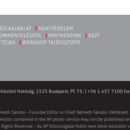
ÉDIAAJÁNLAT
ADATVÉDELEM
KOMMENTELÉSRŐL
PARTNEREINK
ÁSZF
ETÉSEK
WEBSHOP TÁJÉKOZTATÓ
rközlési Hatóság, 1525 Budapest, Pf. 75. | +36 1 457 7100 (te
émeth Sándor - Founder Editor in Chief: Németh Sándor. Kérdéseit, 
 photos contained in the AP photo service may not be published and
l Rights Reserved. - Az AP fotószolgálat fotóit nem lehet leközölni 