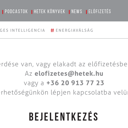
Podcastok
Hetek könyvek
News
Előfizetés
#
GES INTELLIGENCIA
ENERGIAVÁLSÁG
rdése van, vagy elakadt az előfizetésb
Az
elofizetes@hetek.hu
vagy a
+36 20 913 77 23
érhetőségünkön lépjen kapcsolatba velü
BEJELENTKEZÉS