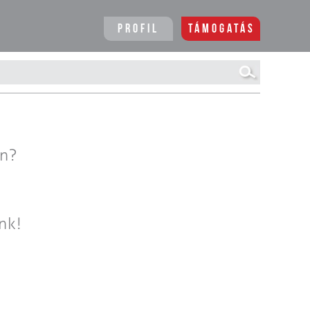
Profil
Támogatás
en?
nk!