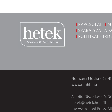
KAPCSOLAT
M
SZABÁLYZAT A 
POLITIKAI HIRD
Nemzeti Média - és Hí
www.nmhh.hu
Alapító-főszerkesztő: N
hetek@hetek.hu
. - The
the Associated Press. Al