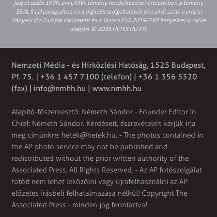
jogról szóló 1999. évi LXXVI. törvény rendelkezései értelmében a törvény
35/A. § (1) paragrafusa és a digitális szolgáltatások piacairól szóló európai
irányelv (Az Európai Parlament és a Tanács (EU) 2019/790 Irányelve) 4. cikke
alapján. © 2026 HETEK.HU Kft.
Nemzeti Média - és Hírközlési Hatóság, 1525 Budapest,
Pf. 75. | +36 1 457 7100 (telefon) | +36 1 356 5520
(fax) |
info@nmhh.hu
| www.nmhh.hu
Alapító-főszerkesztő: Németh Sándor - Founder Editor in
Chief: Németh Sándor. Kérdéseit, észrevételeit kérjük írja
meg címünkre:
hetek@hetek.hu
. - The photos contained in
the AP photo service may not be published and
redistributed without the prior written authority of the
Associated Press. All Rights Reserved. - Az AP fotószolgálat
fotóit nem lehet leközölni vagy újrafelhasználni az AP
előzetes írásbeli felhatalmazása nélkül! Copyright The
Associated Press - minden jog fenntartva!