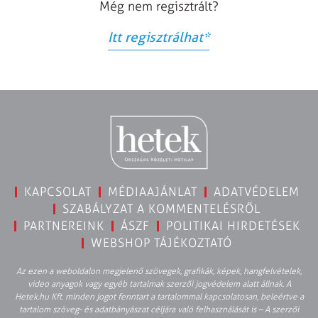
Még nem regisztrált?
Itt regisztrálhat
*
KAPCSOLAT
MÉDIAAJÁNLAT
ADATVÉDELEM
SZABÁLYZAT A KOMMENTELÉSRŐL
PARTNEREINK
ÁSZF
POLITIKAI HIRDETÉSEK
WEBSHOP TÁJÉKOZTATÓ
Az ezen a weboldalon megjelenő szövegek, grafikák, képek, hangfelvételek,
video anyagok vagy egyéb tartalmak szerzői jogvédelem alatt állnak. A
Hetek.hu Kft. minden jogot fenntart a tartalommal kapcsolatosan, beleértve a
tartalom szöveg- és adatbányászat céljára való felhasználását is – A szerzői