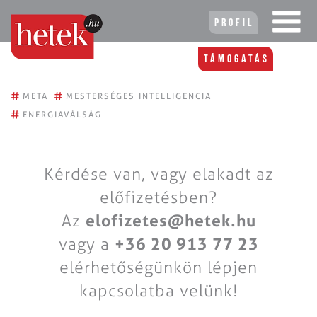
Profil
Támogatás
#
#
META
MESTERSÉGES INTELLIGENCIA
#
ENERGIAVÁLSÁG
Kérdése van, vagy elakadt az
előfizetésben?
Az
elofizetes@hetek.hu
vagy a
+36 20 913 77 23
elérhetőségünkön lépjen
kapcsolatba velünk!