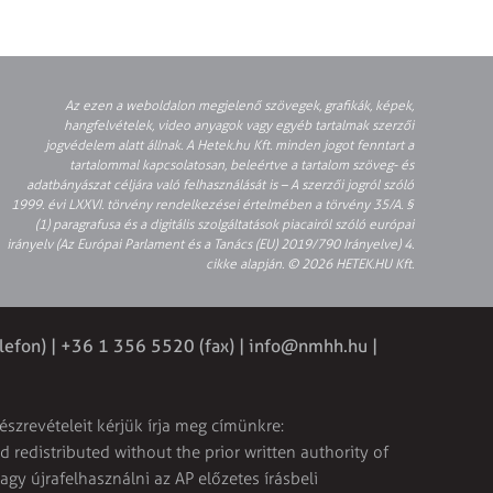
Az ezen a weboldalon megjelenő szövegek, grafikák, képek,
hangfelvételek, video anyagok vagy egyéb tartalmak szerzői
jogvédelem alatt állnak. A Hetek.hu Kft. minden jogot fenntart a
tartalommal kapcsolatosan, beleértve a tartalom szöveg- és
adatbányászat céljára való felhasználását is – A szerzői jogról szóló
1999. évi LXXVI. törvény rendelkezései értelmében a törvény 35/A. §
(1) paragrafusa és a digitális szolgáltatások piacairól szóló európai
irányelv (Az Európai Parlament és a Tanács (EU) 2019/790 Irányelve) 4.
cikke alapján. © 2026 HETEK.HU Kft.
lefon) | +36 1 356 5520 (fax) |
info@nmhh.hu
|
észrevételeit kérjük írja meg címünkre:
 redistributed without the prior written authority of
vagy újrafelhasználni az AP előzetes írásbeli