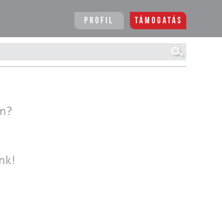
Profil
Támogatás
en?
nk!