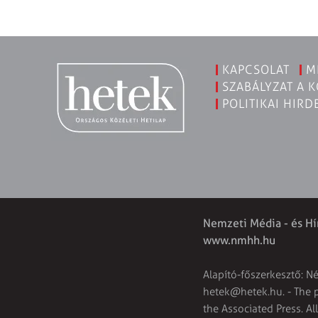
KAPCSOLAT
M
SZABÁLYZAT A 
POLITIKAI HIRD
Nemzeti Média - és Hí
www.nmhh.hu
Alapító-főszerkesztő: N
hetek@hetek.hu
. - The
the Associated Press. Al