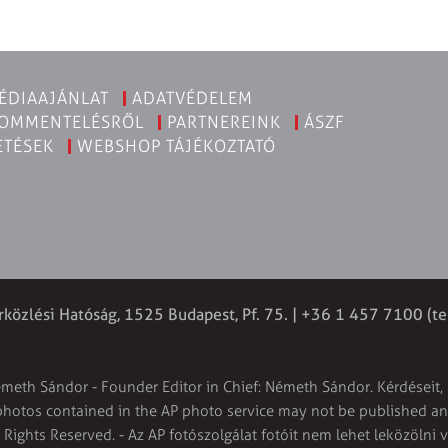
ÉDIAAJÁNLAT
ADATVÉDELEM
KOMMENTELÉSRŐL
PARTNEREINK
ÁSZF
ETÉSEK
WEBSHOP TÁJÉKOZTATÓ
rközlési Hatóság, 1525 Budapest, Pf. 75. | +36 1 457 7100 (te
émeth Sándor - Founder Editor in Chief: Németh Sándor. Kérdéseit, 
 photos contained in the AP photo service may not be published and
l Rights Reserved. - Az AP fotószolgálat fotóit nem lehet leközölni 