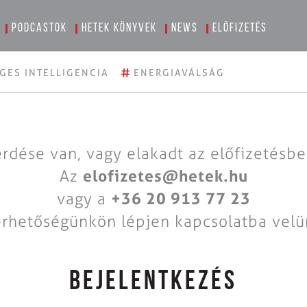
Podcastok
Hetek könyvek
News
Előfizetés
#
GES INTELLIGENCIA
ENERGIAVÁLSÁG
rdése van, vagy elakadt az előfizetésb
Az
elofizetes@hetek.hu
vagy a
+36 20 913 77 23
érhetőségünkön lépjen kapcsolatba velü
BEJELENTKEZÉS