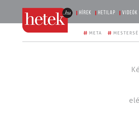
Hírek
Hetilap
Videók
#
#
META
MESTERSÉ
Ké
el