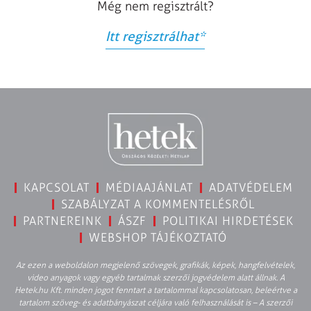
Még nem regisztrált?
Itt regisztrálhat
*
KAPCSOLAT
MÉDIAAJÁNLAT
ADATVÉDELEM
SZABÁLYZAT A KOMMENTELÉSRŐL
PARTNEREINK
ÁSZF
POLITIKAI HIRDETÉSEK
WEBSHOP TÁJÉKOZTATÓ
Az ezen a weboldalon megjelenő szövegek, grafikák, képek, hangfelvételek,
video anyagok vagy egyéb tartalmak szerzői jogvédelem alatt állnak. A
Hetek.hu Kft. minden jogot fenntart a tartalommal kapcsolatosan, beleértve a
tartalom szöveg- és adatbányászat céljára való felhasználását is – A szerzői