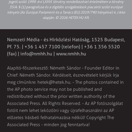
jogról szóló 1999. évi LXXVI. törvény rendelkezései értelmében a törvény
35/A. § (1) paragrafusa és a digitális szolgáltatások piacairól szóló európai
irányelv (Az Európai Parlament és a Tanács (EU) 2019/790 Irányelve) 4. cikke
alapján. © 2026 HETEK.HU Kft.
Nemzeti Média - és Hírközlési Hatóság, 1525 Budapest,
Pf. 75. | +36 1 457 7100 (telefon) | +36 1 356 5520
(fax) |
info@nmhh.hu
| www.nmhh.hu
Alapító-főszerkesztő: Németh Sándor - Founder Editor in
Chief: Németh Sándor. Kérdéseit, észrevételeit kérjük írja
meg címünkre:
hetek@hetek.hu
. - The photos contained in
the AP photo service may not be published and
redistributed without the prior written authority of the
Associated Press. All Rights Reserved. - Az AP fotószolgálat
fotóit nem lehet leközölni vagy újrafelhasználni az AP
előzetes írásbeli felhatalmazása nélkül! Copyright The
Associated Press - minden jog fenntartva!