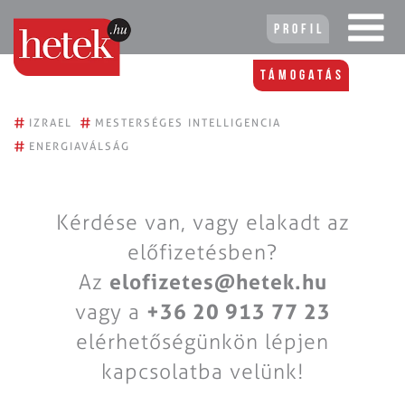
Profil
Támogatás
#
#
IZRAEL
MESTERSÉGES INTELLIGENCIA
#
ENERGIAVÁLSÁG
Kérdése van, vagy elakadt az
előfizetésben?
Az
elofizetes@hetek.hu
vagy a
+36 20 913 77 23
elérhetőségünkön lépjen
kapcsolatba velünk!