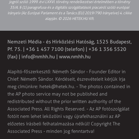
jogról szóló 1999. évi LXXVI. törvény rendelkezései értelmében a törvény
35/A. § (1) paragrafusa és a digitális szolgáltatások piacairól szóló európai
irányelv (Az Európai Parlament és a Tanács (EU) 2019/790 Irányelve) 4. cikke
alapján. © 2026 HETEK.HU Kft.
Nemzeti Média - és Hírközlési Hatóság, 1525 Budapest,
Pf. 75. | +36 1 457 7100 (telefon) | +36 1 356 5520
(fax) |
info@nmhh.hu
| www.nmhh.hu
Alapító-főszerkesztő: Németh Sándor - Founder Editor in
Chief: Németh Sándor. Kérdéseit, észrevételeit kérjük írja
meg címünkre:
hetek@hetek.hu
. - The photos contained in
the AP photo service may not be published and
redistributed without the prior written authority of the
Associated Press. All Rights Reserved. - Az AP fotószolgálat
fotóit nem lehet leközölni vagy újrafelhasználni az AP
előzetes írásbeli felhatalmazása nélkül! Copyright The
Associated Press - minden jog fenntartva!