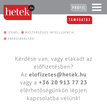
Profil
Támogatás
#
#
IZRAEL
MESTERSÉGES INTELLIGENCIA
#
ENERGIAVÁLSÁG
Kérdése van, vagy elakadt az
előfizetésben?
Az
elofizetes@hetek.hu
vagy a
+36 20 913 77 23
elérhetőségünkön lépjen
kapcsolatba velünk!