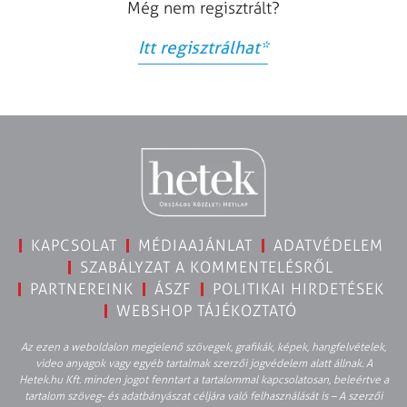
Még nem regisztrált?
Itt regisztrálhat
*
KAPCSOLAT
MÉDIAAJÁNLAT
ADATVÉDELEM
SZABÁLYZAT A KOMMENTELÉSRŐL
PARTNEREINK
ÁSZF
POLITIKAI HIRDETÉSEK
WEBSHOP TÁJÉKOZTATÓ
Az ezen a weboldalon megjelenő szövegek, grafikák, képek, hangfelvételek,
video anyagok vagy egyéb tartalmak szerzői jogvédelem alatt állnak. A
Hetek.hu Kft. minden jogot fenntart a tartalommal kapcsolatosan, beleértve a
tartalom szöveg- és adatbányászat céljára való felhasználását is – A szerzői