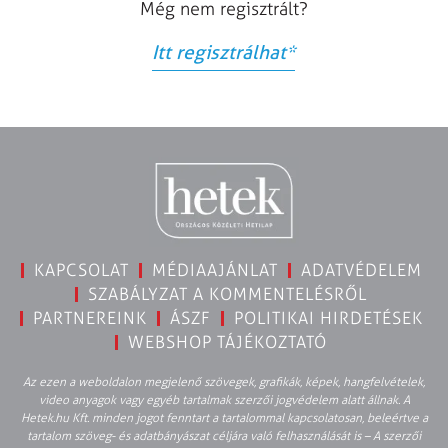
Még nem regisztrált?
Itt regisztrálhat
*
KAPCSOLAT
MÉDIAAJÁNLAT
ADATVÉDELEM
SZABÁLYZAT A KOMMENTELÉSRŐL
PARTNEREINK
ÁSZF
POLITIKAI HIRDETÉSEK
WEBSHOP TÁJÉKOZTATÓ
Az ezen a weboldalon megjelenő szövegek, grafikák, képek, hangfelvételek,
video anyagok vagy egyéb tartalmak szerzői jogvédelem alatt állnak. A
Hetek.hu Kft. minden jogot fenntart a tartalommal kapcsolatosan, beleértve a
tartalom szöveg- és adatbányászat céljára való felhasználását is – A szerzői