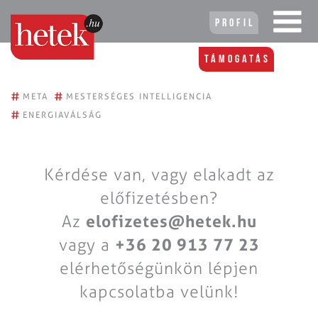
Profil
Támogatás
#
#
META
MESTERSÉGES INTELLIGENCIA
#
ENERGIAVÁLSÁG
Kérdése van, vagy elakadt az
előfizetésben?
Az
elofizetes@hetek.hu
vagy a
+36 20 913 77 23
elérhetőségünkön lépjen
kapcsolatba velünk!