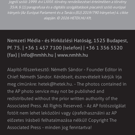
jogról szóló 1999. évi LXXVI. törvény rendelkezései értelmében a törvény
35/A. § (1) paragrafusa és a digitális szolgáltatások piacairól szóló európai
irányelv (Az Európai Parlament és a Tanács (EU) 2019/790 Irányelve) 4. cikke
alapján. © 2026 HETEK.HU Kft.
Nemzeti Média - és Hírközlési Hatóság, 1525 Budapest,
Pf. 75. | +36 1 457 7100 (telefon) | +36 1 356 5520
(fax) |
info@nmhh.hu
| www.nmhh.hu
Alapító-főszerkesztő: Németh Sándor - Founder Editor in
Chief: Németh Sándor. Kérdéseit, észrevételeit kérjük írja
meg címünkre:
hetek@hetek.hu
. - The photos contained in
the AP photo service may not be published and
redistributed without the prior written authority of the
Associated Press. All Rights Reserved. - Az AP fotószolgálat
fotóit nem lehet leközölni vagy újrafelhasználni az AP
előzetes írásbeli felhatalmazása nélkül! Copyright The
Associated Press - minden jog fenntartva!