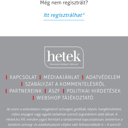
Még nem regisztrált?
Itt regisztrálhat
*
KAPCSOLAT
MÉDIAAJÁNLAT
ADATVÉDELEM
SZABÁLYZAT A KOMMENTELÉSRŐL
PARTNEREINK
ÁSZF
POLITIKAI HIRDETÉSEK
WEBSHOP TÁJÉKOZTATÓ
Az ezen a weboldalon megjelenő szövegek, grafikák, képek, hangfelvételek,
video anyagok vagy egyéb tartalmak szerzői jogvédelem alatt állnak. A
Hetek.hu Kft. minden jogot fenntart a tartalommal kapcsolatosan, beleértve a
tartalom szöveg- és adatbányászat céljára való felhasználását is – A szerzői