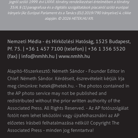
jogról szóló 1999. évi LXXVI. törvény rendelkezései értelmében a törvény
35/A. § (1) paragrafusa és a digitális szolgáltatások piacairól szóló európai
irányelv (Az Európai Parlament és a Tanács (EU) 2019/790 Irányelve) 4. cikke
alapján. © 2026 HETEK.HU Kft.
Nemzeti Média - és Hírközlési Hatóság, 1525 Budapest,
Pf. 75. | +36 1 457 7100 (telefon) | +36 1 356 5520
(fax) |
info@nmhh.hu
| www.nmhh.hu
Alapító-főszerkesztő: Németh Sándor - Founder Editor in
Chief: Németh Sándor. Kérdéseit, észrevételeit kérjük írja
meg címünkre:
hetek@hetek.hu
. - The photos contained in
the AP photo service may not be published and
redistributed without the prior written authority of the
Associated Press. All Rights Reserved. - Az AP fotószolgálat
fotóit nem lehet leközölni vagy újrafelhasználni az AP
előzetes írásbeli felhatalmazása nélkül! Copyright The
Associated Press - minden jog fenntartva!