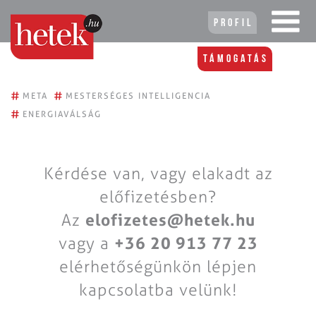
Profil
Támogatás
#
#
META
MESTERSÉGES INTELLIGENCIA
#
ENERGIAVÁLSÁG
Kérdése van, vagy elakadt az
előfizetésben?
Az
elofizetes@hetek.hu
vagy a
+36 20 913 77 23
elérhetőségünkön lépjen
kapcsolatba velünk!