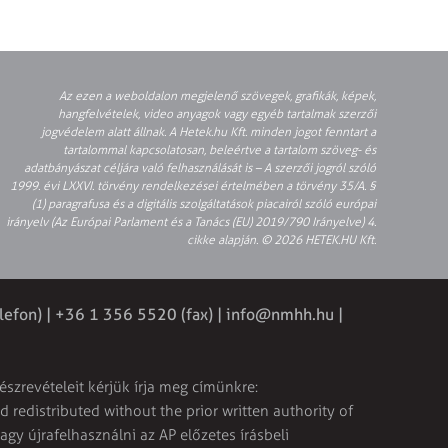
Az ezen a weboldalon megjelenő szövegek, grafikák, képek,
hangfelvételek, video anyagok vagy egyéb tartalmak szerzői
jogvédelem alatt állnak. A Hetek.hu Kft. minden jogot fenntart a
tartalommal kapcsolatosan, beleértve a tartalom szöveg- és
adatbányászat céljára való felhasználását is – A szerzői jogról szóló
1999. évi LXXVI. törvény rendelkezései értelmében a törvény 35/A. §
(1) paragrafusa és a digitális szolgáltatások piacairól szóló európai
irányelv (Az Európai Parlament és a Tanács (EU) 2019/790 Irányelve) 4.
cikke alapján. © 2026 HETEK.HU Kft.
lefon) | +36 1 356 5520 (fax) |
info@nmhh.hu
|
észrevételeit kérjük írja meg címünkre:
 redistributed without the prior written authority of
vagy újrafelhasználni az AP előzetes írásbeli