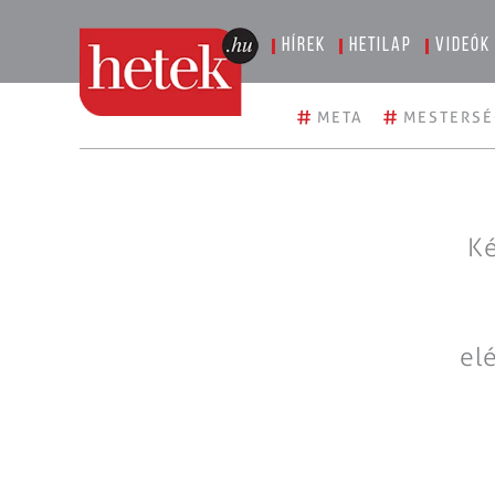
Hírek
Hetilap
Videók
#
#
META
MESTERSÉ
Ké
el