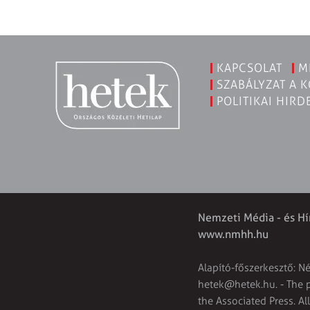
KAPCSOLAT
M
SZABÁLYZAT A 
POLITIKAI HIRD
Nemzeti Média - és Hí
www.nmhh.hu
Alapító-főszerkesztő: N
hetek@hetek.hu
. - The
the Associated Press. Al