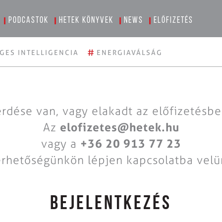
Podcastok
Hetek könyvek
News
Előfizetés
#
GES INTELLIGENCIA
ENERGIAVÁLSÁG
rdése van, vagy elakadt az előfizetésb
Az
elofizetes@hetek.hu
vagy a
+36 20 913 77 23
érhetőségünkön lépjen kapcsolatba velü
BEJELENTKEZÉS