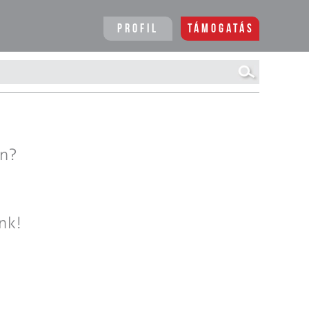
Profil
Támogatás
en?
nk!