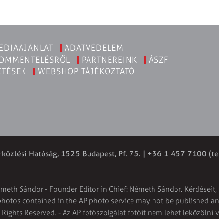
ÉDIAAJÁNLAT
ADATVÉDELEM
KOMMENTELÉSRŐL
PARTNEREINK
ÁSZF
ETÉSEK
WEBSHOP TÁJÉKOZTATÓ
rközlési Hatóság, 1525 Budapest, Pf. 75. | +36 1 457 7100 (te
émeth Sándor - Founder Editor in Chief: Németh Sándor. Kérdéseit, 
 photos contained in the AP photo service may not be published and
l Rights Reserved. - Az AP fotószolgálat fotóit nem lehet leközölni 