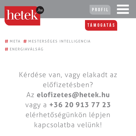
Profil
Támogatás
#
#
META
MESTERSÉGES INTELLIGENCIA
#
ENERGIAVÁLSÁG
Kérdése van, vagy elakadt az
előfizetésben?
Az
elofizetes@hetek.hu
vagy a
+36 20 913 77 23
elérhetőségünkön lépjen
kapcsolatba velünk!