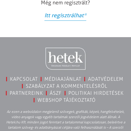
Még nem regisztrált?
Itt regisztrálhat
*
KAPCSOLAT
MÉDIAAJÁNLAT
ADATVÉDELEM
SZABÁLYZAT A KOMMENTELÉSRŐL
PARTNEREINK
ÁSZF
POLITIKAI HIRDETÉSEK
WEBSHOP TÁJÉKOZTATÓ
Az ezen a weboldalon megjelenő szövegek, grafikák, képek, hangfelvételek,
video anyagok vagy egyéb tartalmak szerzői jogvédelem alatt állnak. A
Hetek.hu Kft. minden jogot fenntart a tartalommal kapcsolatosan, beleértve a
tartalom szöveg- és adatbányászat céljára való felhasználását is – A szerzői