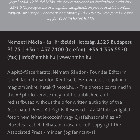
jogról szóló 1999. évi LXXVI. törvény rendelkezései értelmében a törvény
35/A. § (1) paragrafusa és a digitális szolgáltatások piacairól szóló európai
irányelv (Az Európai Parlament és a Tanács (EU) 2019/790 Irányelve) 4. cikke
alapján. © 2026 HETEK.HU Kft.
Nemzeti Média - és Hírközlési Hatóság, 1525 Budapest,
Pf. 75. | +36 1 457 7100 (telefon) | +36 1 356 5520
(fax) |
info@nmhh.hu
| www.nmhh.hu
Alapító-főszerkesztő: Németh Sándor - Founder Editor in
Chief: Németh Sándor. Kérdéseit, észrevételeit kérjük írja
meg címünkre:
hetek@hetek.hu
. - The photos contained in
the AP photo service may not be published and
redistributed without the prior written authority of the
Associated Press. All Rights Reserved. - Az AP fotószolgálat
fotóit nem lehet leközölni vagy újrafelhasználni az AP
előzetes írásbeli felhatalmazása nélkül! Copyright The
Associated Press - minden jog fenntartva!