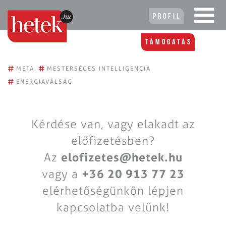
Profil
Támogatás
#
#
META
MESTERSÉGES INTELLIGENCIA
#
ENERGIAVÁLSÁG
Kérdése van, vagy elakadt az
előfizetésben?
Az
elofizetes@hetek.hu
vagy a
+36 20 913 77 23
elérhetőségünkön lépjen
kapcsolatba velünk!