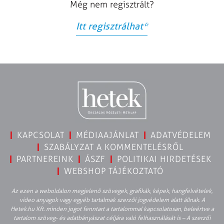
Még nem regisztrált?
Itt regisztrálhat
*
KAPCSOLAT
MÉDIAAJÁNLAT
ADATVÉDELEM
SZABÁLYZAT A KOMMENTELÉSRŐL
PARTNEREINK
ÁSZF
POLITIKAI HIRDETÉSEK
WEBSHOP TÁJÉKOZTATÓ
Az ezen a weboldalon megjelenő szövegek, grafikák, képek, hangfelvételek,
video anyagok vagy egyéb tartalmak szerzői jogvédelem alatt állnak. A
Hetek.hu Kft. minden jogot fenntart a tartalommal kapcsolatosan, beleértve a
tartalom szöveg- és adatbányászat céljára való felhasználását is – A szerzői