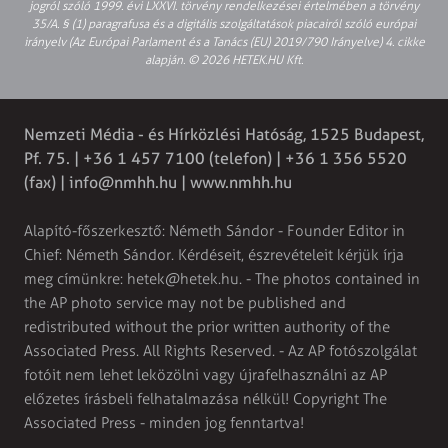
jogról szóló 1999. évi LXXVI. törvény rendelkezései értelmében a törvény
35/A. § (1) paragrafusa és a digitális szolgáltatások piacairól szóló európai
irányelv (Az Európai Parlament és a Tanács (EU) 2019/790 Irányelve) 4. cikke
alapján. © 2026 HETEK.HU Kft.
Nemzeti Média - és Hírközlési Hatóság, 1525 Budapest,
Pf. 75. | +36 1 457 7100 (telefon) | +36 1 356 5520
(fax) |
info@nmhh.hu
| www.nmhh.hu
Alapító-főszerkesztő: Németh Sándor - Founder Editor in
Chief: Németh Sándor. Kérdéseit, észrevételeit kérjük írja
meg címünkre:
hetek@hetek.hu
. - The photos contained in
the AP photo service may not be published and
redistributed without the prior written authority of the
Associated Press. All Rights Reserved. - Az AP fotószolgálat
fotóit nem lehet leközölni vagy újrafelhasználni az AP
előzetes írásbeli felhatalmazása nélkül! Copyright The
Associated Press - minden jog fenntartva!