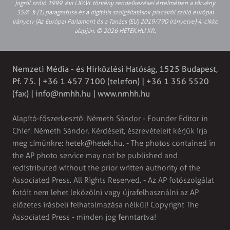
jogról szóló 1999. évi LXXVI. törvény rendelkezései értelmében a törvény
35/A. § (1) paragrafusa és a digitális szolgáltatások piacairól szóló európai
irányelv (Az Európai Parlament és a Tanács (EU) 2019/790 Irányelve) 4. cikke
alapján. © 2026 HETEK.HU Kft.
Nemzeti Média - és Hírközlési Hatóság, 1525 Budapest,
Pf. 75. | +36 1 457 7100 (telefon) | +36 1 356 5520
(fax) |
info@nmhh.hu
| www.nmhh.hu
Alapító-főszerkesztő: Németh Sándor - Founder Editor in
Chief: Németh Sándor. Kérdéseit, észrevételeit kérjük írja
meg címünkre:
hetek@hetek.hu
. - The photos contained in
the AP photo service may not be published and
redistributed without the prior written authority of the
Associated Press. All Rights Reserved. - Az AP fotószolgálat
fotóit nem lehet leközölni vagy újrafelhasználni az AP
előzetes írásbeli felhatalmazása nélkül! Copyright The
Associated Press - minden jog fenntartva!