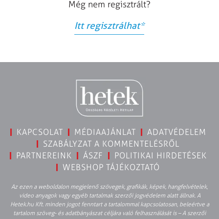
Még nem regisztrált?
Itt regisztrálhat
*
KAPCSOLAT
MÉDIAAJÁNLAT
ADATVÉDELEM
SZABÁLYZAT A KOMMENTELÉSRŐL
PARTNEREINK
ÁSZF
POLITIKAI HIRDETÉSEK
WEBSHOP TÁJÉKOZTATÓ
Az ezen a weboldalon megjelenő szövegek, grafikák, képek, hangfelvételek,
video anyagok vagy egyéb tartalmak szerzői jogvédelem alatt állnak. A
Hetek.hu Kft. minden jogot fenntart a tartalommal kapcsolatosan, beleértve a
tartalom szöveg- és adatbányászat céljára való felhasználását is – A szerzői