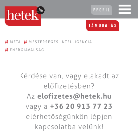
Profil
Támogatás
#
#
META
MESTERSÉGES INTELLIGENCIA
#
ENERGIAVÁLSÁG
Kérdése van, vagy elakadt az
előfizetésben?
Az
elofizetes@hetek.hu
vagy a
+36 20 913 77 23
elérhetőségünkön lépjen
kapcsolatba velünk!