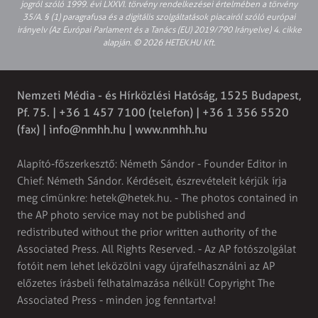
jogról szóló 1999. évi LXXVI. törvény rendelkezései értelmében a törvény
35/A. § (1) paragrafusa és a digitális szolgáltatások piacairól szóló európai
irányelv (Az Európai Parlament és a Tanács (EU) 2019/790 Irányelve) 4. cikke
alapján. © 2026 HETEK.HU Kft.
Nemzeti Média - és Hírközlési Hatóság, 1525 Budapest,
Pf. 75. | +36 1 457 7100 (telefon) | +36 1 356 5520
(fax) |
info@nmhh.hu
| www.nmhh.hu
Alapító-főszerkesztő: Németh Sándor - Founder Editor in
Chief: Németh Sándor. Kérdéseit, észrevételeit kérjük írja
meg címünkre:
hetek@hetek.hu
. - The photos contained in
the AP photo service may not be published and
redistributed without the prior written authority of the
Associated Press. All Rights Reserved. - Az AP fotószolgálat
fotóit nem lehet leközölni vagy újrafelhasználni az AP
előzetes írásbeli felhatalmazása nélkül! Copyright The
Associated Press - minden jog fenntartva!