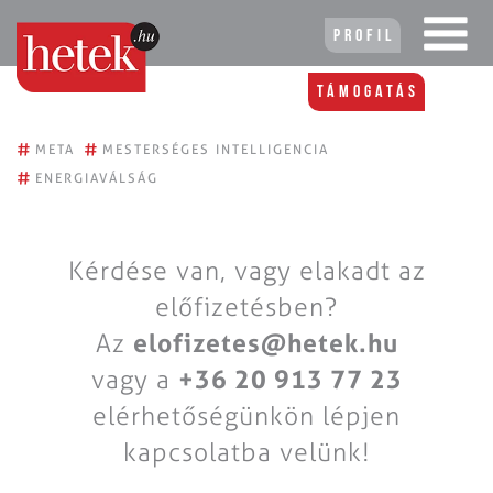
Profil
Támogatás
#
#
META
MESTERSÉGES INTELLIGENCIA
#
ENERGIAVÁLSÁG
Kérdése van, vagy elakadt az
előfizetésben?
Az
elofizetes@hetek.hu
vagy a
+36 20 913 77 23
elérhetőségünkön lépjen
kapcsolatba velünk!