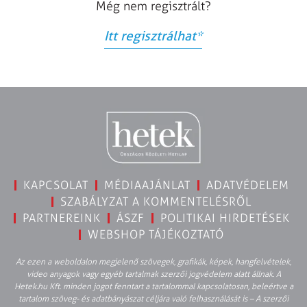
Még nem regisztrált?
Itt regisztrálhat
*
KAPCSOLAT
MÉDIAAJÁNLAT
ADATVÉDELEM
SZABÁLYZAT A KOMMENTELÉSRŐL
PARTNEREINK
ÁSZF
POLITIKAI HIRDETÉSEK
WEBSHOP TÁJÉKOZTATÓ
Az ezen a weboldalon megjelenő szövegek, grafikák, képek, hangfelvételek,
video anyagok vagy egyéb tartalmak szerzői jogvédelem alatt állnak. A
Hetek.hu Kft. minden jogot fenntart a tartalommal kapcsolatosan, beleértve a
tartalom szöveg- és adatbányászat céljára való felhasználását is – A szerzői